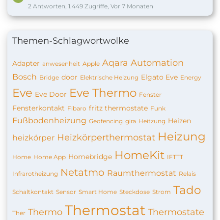
2 Antworten, 1.449 Zugriffe, Vor 7 Monaten
Themen-Schlagwortwolke
Aqara
Automation
Adapter
anwesenheit
Apple
Bosch
door
Elgato Eve
Bridge
Elektrische Heizung
Energy
Eve
Eve Thermo
Eve Door
Fenster
Fensterkontakt
fritz thermostate
Fibaro
Funk
Fußbodenheizung
Heizen
Geofencing
gira
Heitzung
Heizung
Heizkörperthermostat
heizkörper
HomeKit
Homebridge
Home
Home App
IFTTT
Netatmo
Raumthermostat
Infrarotheizung
Relais
Tado
Schaltkontakt
Sensor
Smart Home
Steckdose
Strom
Thermostat
Thermo
Thermostate
Ther