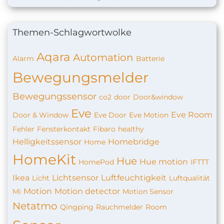
Themen-Schlagwortwolke
Aqara
Automation
Alarm
Batterie
Bewegungsmelder
Bewegungssensor
co2
door
Door&window
Eve
Eve Room
Door & Window
Eve Door
Eve Motion
Fehler
Fensterkontakt
Fibaro
healthy
Helligkeitssensor
Homebridge
Home
HomeKit
Hue
Hue motion
HomePod
IFTTT
Ikea
Lichtsensor
Luftfeuchtigkeit
Licht
Luftqualität
Motion
Motion detector
Mi
Motion Sensor
Netatmo
Qingping
Rauchmelder
Room