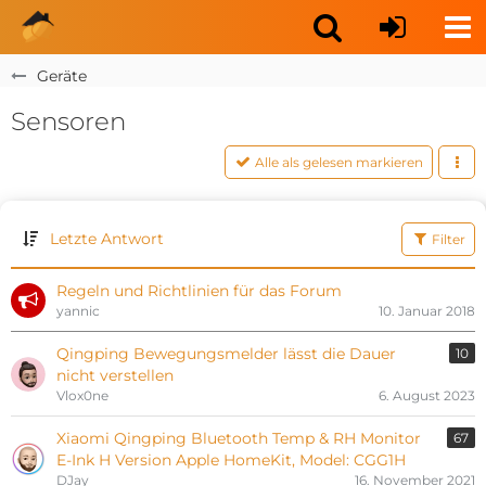
Geräte
Sensoren
Alle als gelesen markieren
Letzte Antwort
Filter
Regeln und Richtlinien für das Forum
yannic
10. Januar 2018
Qingping Bewegungsmelder lässt die Dauer
10
nicht verstellen
Vlox0ne
6. August 2023
Xiaomi Qingping Bluetooth Temp & RH Monitor
67
E-Ink H Version Apple HomeKit, Model: CGG1H
DJay
16. November 2021