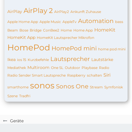
AirPlay 2
AirPlay
AirPlay2
Ankunft Zuhause
Automation
Apple Home App
Apple Music
AppleTv
bass
HomeKit
Beam
Bose
Bridge
ConBee2
Home
Home App
HomeKit App
HomeKit Lautsprecher Mikrofon
HomePod
HomePod mini
home pod mini
Lautsprecher
Ikea
Lautstärke
ios 15
Kurzbefehle
Multiroom
Mediathek
One SL
Outdoor
Playbase
Radio
Siri
Radio Sender Smart Lautspreche
Raspberry
schalten
sonos
Sonos One
smarthome
Stream
Symfonisk
Szene
Tradfri
Geräte