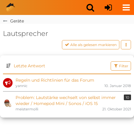
Geräte
Lautsprecher
Alle als gelesen markieren
Letzte Antwort
Filter
Regeln und Richtlinien für das Forum
yannic
10. Januar 2018
Problem: Lautstärke wechselt von selbst immer
10
wieder / Homepod Mini / Sonos / iOS 15
meistermolli
21. Oktober 2021