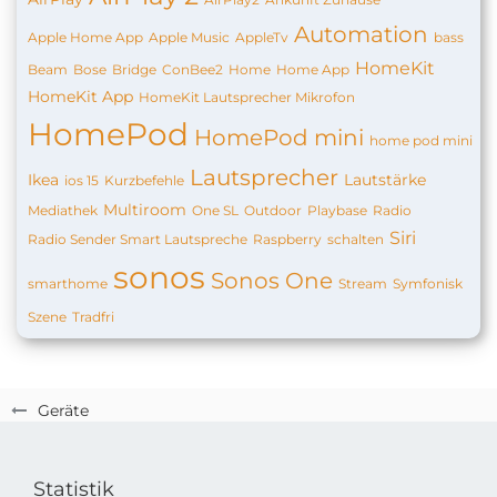
Automation
Apple Home App
Apple Music
AppleTv
bass
HomeKit
Beam
Bose
Bridge
ConBee2
Home
Home App
HomeKit App
HomeKit Lautsprecher Mikrofon
HomePod
HomePod mini
home pod mini
Lautsprecher
Ikea
Lautstärke
ios 15
Kurzbefehle
Multiroom
Mediathek
One SL
Outdoor
Playbase
Radio
Siri
Radio Sender Smart Lautspreche
Raspberry
schalten
sonos
Sonos One
smarthome
Stream
Symfonisk
Szene
Tradfri
Geräte
Statistik