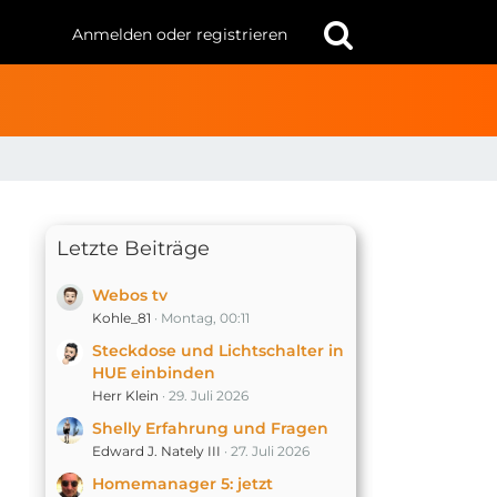
Anmelden oder registrieren
Letzte Beiträge
Webos tv
Kohle_81
Montag, 00:11
Steckdose und Lichtschalter in
HUE einbinden
Herr Klein
29. Juli 2026
Shelly Erfahrung und Fragen
Edward J. Nately III
27. Juli 2026
Homemanager 5: jetzt