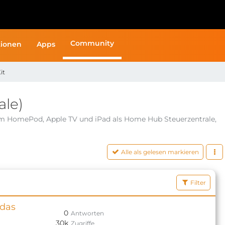
Community
ionen
Apps
it
ale)
m HomePod, Apple TV und iPad als Home Hub Steuerzentrale,
Alle als gelesen markieren
Filter
 das
0
Antworten
30k
Zugriffe