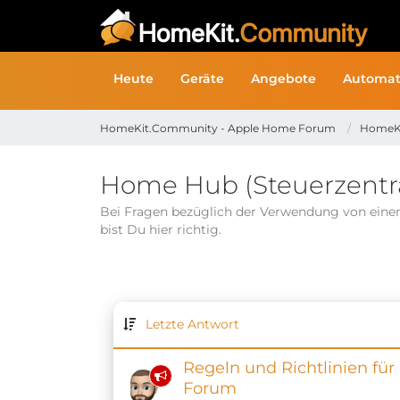
Heute
Geräte
Angebote
Automat
HomeKit.Community - Apple Home Forum
HomeK
Home Hub (Steuerzentr
Bei Fragen bezüglich der Verwendung von eine
bist Du hier richtig.
Letzte Antwort
Regeln und Richtlinien für
Forum