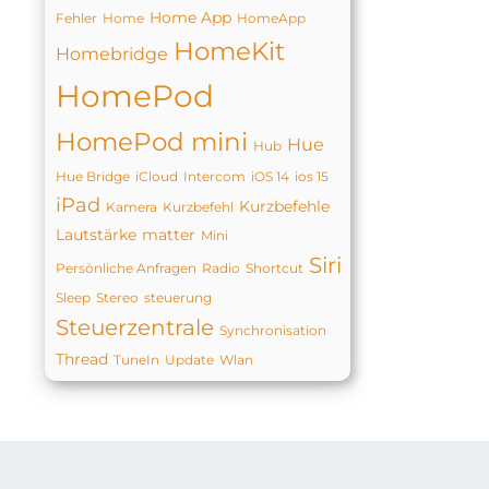
Home App
Fehler
Home
HomeApp
HomeKit
Homebridge
HomePod
HomePod mini
Hue
Hub
Hue Bridge
iCloud
Intercom
iOS 14
ios 15
iPad
Kurzbefehle
Kamera
Kurzbefehl
Lautstärke
matter
Mini
Siri
Persönliche Anfragen
Radio
Shortcut
Sleep
Stereo
steuerung
Steuerzentrale
Synchronisation
Thread
TuneIn
Update
Wlan