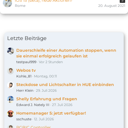
iOS 15 (beta), neue Aktionen?
5
Rome
20. August 2021
Letzte Beiträge
Dauerschleife einer Automation stoppen, wenn
sie einmal erfolgreich gelaufen ist
testpaul999
Vor 2 Stunden
Webos tv
Kohle_81
Montag, 00:11
Steckdose und Lichtschalter in HUE einbinden
Herr Klein
29. Juli 2026
Shelly Erfahrung und Fragen
Edward J. Nately III
27. Juli 2026
Homemanager 5: jetzt verfügbar!
sschuste
12. Juli 2026
RGBIC Controller