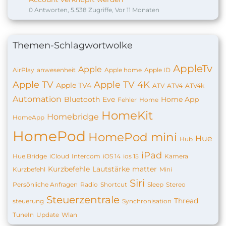
0 Antworten, 5.538 Zugriffe, Vor 11 Monaten
Themen-Schlagwortwolke
AppleTv
Apple
AirPlay
anwesenheit
Apple home
Apple ID
Apple TV
Apple TV 4K
Apple TV4
ATV
ATV4
ATV4k
Automation
Bluetooth
Eve
Home App
Fehler
Home
HomeKit
Homebridge
HomeApp
HomePod
HomePod mini
Hue
Hub
iPad
Hue Bridge
iCloud
Intercom
iOS 14
ios 15
Kamera
Kurzbefehle
Lautstärke
matter
Kurzbefehl
Mini
Siri
Persönliche Anfragen
Radio
Shortcut
Sleep
Stereo
Steuerzentrale
Thread
steuerung
Synchronisation
TuneIn
Update
Wlan