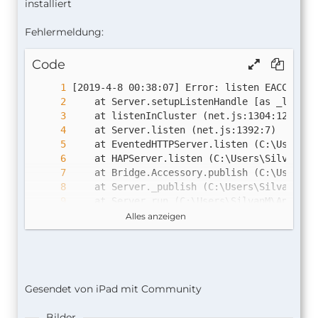
installiert
Fehlermeldung:
npm ERR!     C:\Users\SilvanM\AppData\Roami
Code
Alles anzeigen
    at Object.<anonymous> (C:\Users\SilvanM
Gesendet von iPad mit Community
Bilder