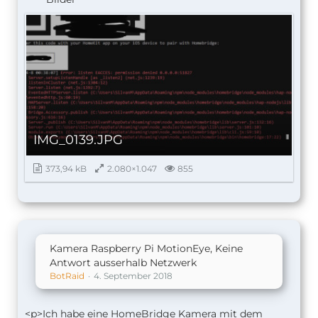
IMG_0139.JPG
373,94 kB
2.080×1.047
855
Kamera Raspberry Pi MotionEye, Keine
Antwort ausserhalb Netzwerk
BotRaid
4. September 2018
<p>Ich habe eine HomeBridge Kamera mit dem