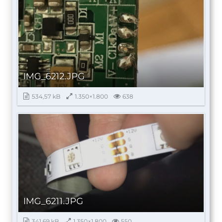
IMG_6212.JPG
534,57 kB
1.350×1.800
638
IMG_6211.JPG
341,69 kB
1.350×1.800
550