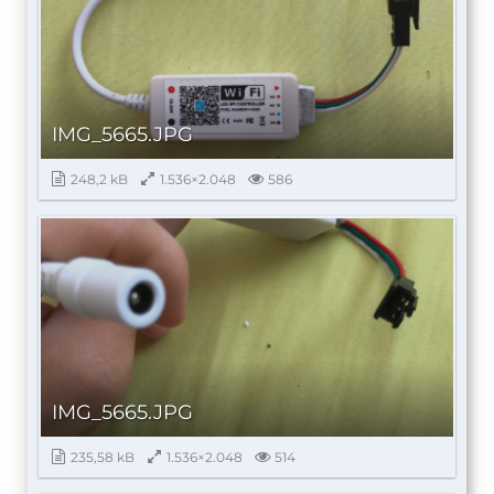
IMG_5665.JPG
248,2 kB
1.536×2.048
586
IMG_5665.JPG
235,58 kB
1.536×2.048
514