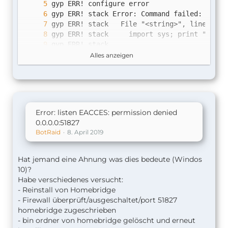
Alles anzeigen
Error: listen EACCES: permission denied
0.0.0.0:51827
BotRaid
8. April 2019
Hat jemand eine Ahnung was dies bedeute (Windos
10)?
Habe verschiedenes versucht:
- Reinstall von Homebridge
npm ERR! 
curve25519-n@1.4.0
- Firewall überprüft/ausgeschaltet/port 51827
homebridge zugeschrieben
- bin ordner von homebridge gelöscht und erneut
npm ERR! Failed at the 
curve25519-n@1.4.0