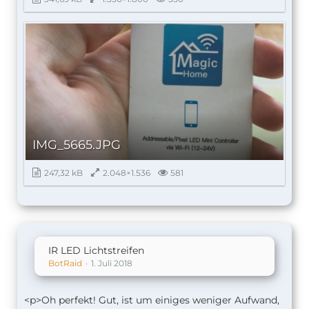
IMG_5665.JPG
247,32 kB
2.048×1.536
581
IR LED Lichtstreifen
BotRaid
1. Juli 2018
<p>Oh perfekt! Gut, ist um einiges weniger Aufwand,