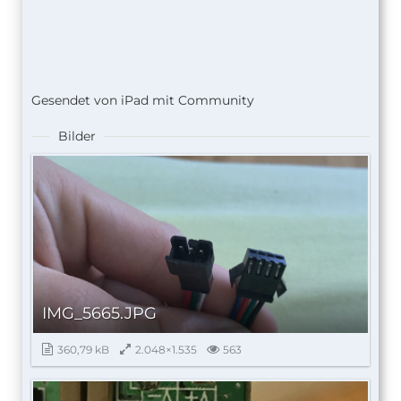
Gesendet von iPad mit Community
Bilder
IMG_5665.JPG
360,79 kB
2.048×1.535
563