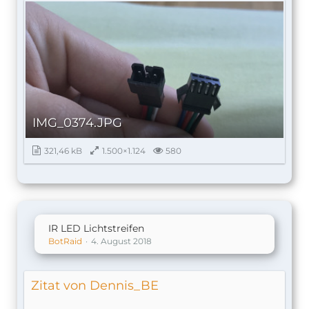
IMG_0374.JPG
321,46 kB
1.500×1.124
580
IR LED Lichtstreifen
BotRaid
4. August 2018
Zitat von Dennis_BE