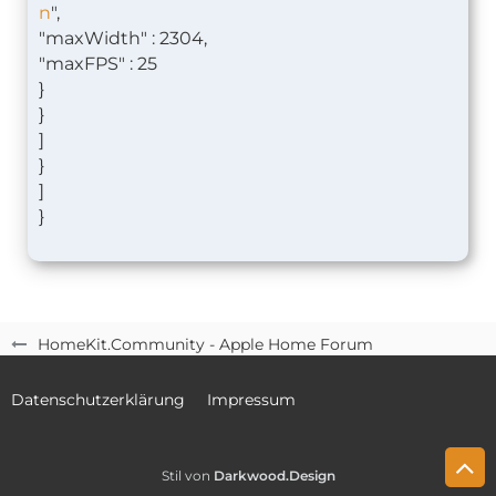
n
",
"maxWidth" : 2304,
"maxFPS" : 25
}
}
]
}
]
}
HomeKit.Community - Apple Home Forum
Datenschutzerklärung
Impressum
Stil von
Darkwood.Design