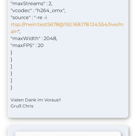
"maxStreams" : 2,
"vcodec" : "h264_omx",
"source" : "-re -i
rtsp://mein:
test5678@192.168.178.124
:554/live/m
ain
",
"maxWidth" : 2048,
"maxFPS" : 20
}
}
]
}
]
}
Vielen Dank im Voraus!!
Gruß Chris