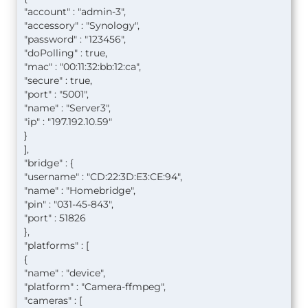
"account" : "admin-3",
"accessory" : "Synology",
"password" : "123456",
"doPolling" : true,
"mac" : "00:11:32:bb:12:ca",
"secure" : true,
"port" : "5001",
"name" : "Server3",
"ip" : "197.192.10.59"
}
],
"bridge" : {
"username" : "CD:22:3D:E3:CE:94",
"name" : "Homebridge",
"pin" : "031-45-843",
"port" : 51826
},
"platforms" : [
{
"name" : "device",
"platform" : "Camera-ffmpeg",
"cameras" : [