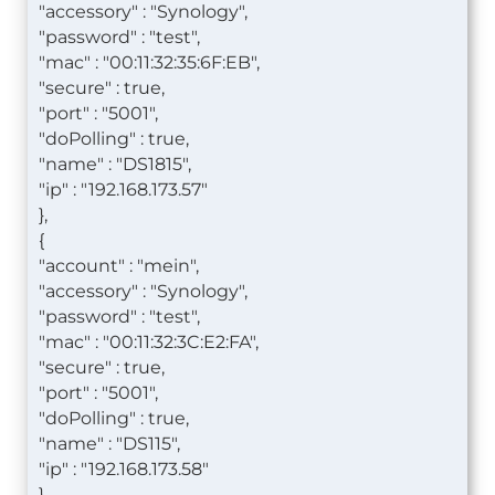
"accessory" : "Synology",
"password" : "test",
"mac" : "00:11:32:35:6F:EB",
"secure" : true,
"port" : "5001",
"doPolling" : true,
"name" : "DS1815",
"ip" : "192.168.173.57"
},
{
"account" : "mein",
"accessory" : "Synology",
"password" : "test",
"mac" : "00:11:32:3C:E2:FA",
"secure" : true,
"port" : "5001",
"doPolling" : true,
"name" : "DS115",
"ip" : "192.168.173.58"
}