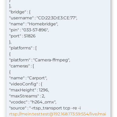
],
"bridge" : {
"username" : "CD:22:3D:E3:CE:77",
"name" : "Homebridge",
"pin" : "033-57-896",
"port" : 51826
},
"platforms" : [
{
"platform" : "Camera-ffmpeg",
"cameras" : [
{
"name" : "Carport",
"videoConfig" : {
"maxHeight" : 1296,
"maxStreams" : 2,
"vcodec" : "h264_omx",
"source" : "-rtsp_transport tcp -re -i
rtsp://mein:
testtest@192.168.173.59
:554/live/mai