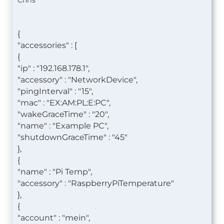
{
"accessories" : [
{
"ip" : "192.168.178.1",
"accessory" : "NetworkDevice",
"pingInterval" : "15",
"mac" : "EX:AM:PL:E:PC",
"wakeGraceTime" : "20",
"name" : "Example PC",
"shutdownGraceTime" : "45"
},
{
"name" : "Pi Temp",
"accessory" : "RaspberryPiTemperature"
},
{
"account" : "mein",