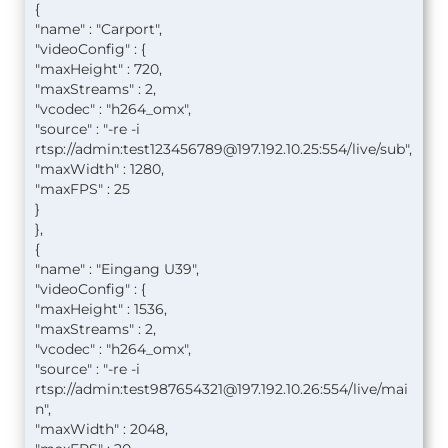
{
"name" : "Carport",
"videoConfig" : {
"maxHeight" : 720,
"maxStreams" : 2,
"vcodec" : "h264_omx",
"source" : "-re -i
rtsp://admin:
test123456789@197.192.10.25
:554/live/sub",
"maxWidth" : 1280,
"maxFPS" : 25
}
},
{
"name" : "Eingang U39",
"videoConfig" : {
"maxHeight" : 1536,
"maxStreams" : 2,
"vcodec" : "h264_omx",
"source" : "-re -i
rtsp://admin:
test987654321@197.192.10.26
:554/live/mai
n",
"maxWidth" : 2048,