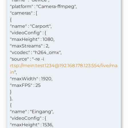
"platform" : "Camera-ffmpeg",
"cameras" : [
{
"name" : "Carport",
"videoConfig" : {
"maxHeight" : 1080,
"maxStreams" : 2,
"vcodec" : "h264_omx",
"source" : "-re -i
rtsp://mein:
test1234@192.168.178.123
:554/live/ma
in
",
"maxWidth" : 1920,
"maxFPS" : 25
}
},
{
"name" : "Eingang",
"videoConfig" : {
"maxHeight" : 1536,