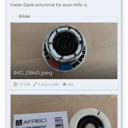
Vielen Dank schonmal für eure Hilfe =).
Bilder
IMG_0840.jpeg
1,17 MB
3.024×4.032
450