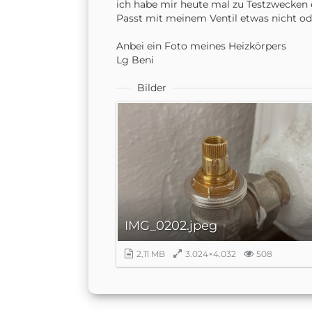
ich habe mir heute mal zu Testzwecken e
Passt mit meinem Ventil etwas nicht ode
Anbei ein Foto meines Heizkörpers
Lg Beni
Bilder
IMG_0202.jpeg
2,11 MB
3.024×4.032
508