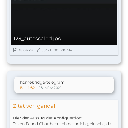
123_autoscaled.jpg
38,06 kB
554×1.200
414
homebridge-telegram
Bastie82
28. März 2021
Zitat von gandalf
Hier der Auszug der Konfiguration:
TokenID und Chat habe ich natürlich gelöscht, da