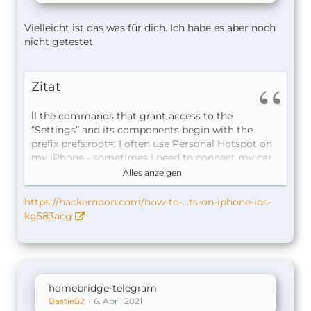
Vielleicht ist das was für dich. Ich habe es aber noch
nicht getestet.
Zitat
ll the commands that grant access to the
“Settings” and its components begin with the
prefix prefs:root=. I often use Personal Hotspot on
my iPhone - sometimes I need to connect my car
navigator to the Internet so that it shows me
Alles anzeigen
traffic jams. But to get to this feature, you need to
run
https://hackernoon.com/how-to-…ts-on-iphone-ios-
the “Settings” app and to select the “Personal
kg583acg
Hotspot”, meaning that you have to perform two
actions. Let’s create a shortcut that opens this
setting with one touch.
Open “Shortcuts” and select “Create Shortcut”. Tap
homebridge-telegram
“Add Action” and then tap on the Internet icon.
Bastie82
6. April 2021
Scroll down the list and select "URL-address". In the