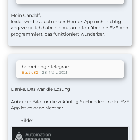
The icon will appear among other apps on the
home screen. Now you can open the Personal
Moin Gandalf,
Hotspot setting with one touch.
leider wird es auch in der Home+ App nicht richtig
angezeigt. Ich habe die Automation über die EVE App
programmiert, das funktioniert wunderbar.
homebridge-telegram
Bastie82
28. März 2021
Danke. Das war die Lösung!
Anbei ein Bild für die zukünftig Suchenden. In der EVE
App ist es dann sichtbar.
Bilder