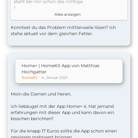
steht bei mir schon das richtige.
{
"platform"
:
"Telegram"
,
Alles anzeigen
"bots"
: [
{
Konntest du das Problem mittlerweile lösen? Ich
"name"
:
"HomeKitBot"
,
stehe aktuell vor dem gleichen Fehler.
"token"
:
"Token"
,
"chat"
:
"ID"
,
"error"
:
"Something broken. I'm
shutting down."
,
"notifications"
: {
Home+ | HomeKit App von Matthias
"Hello"
: {
Hochgatter
"mode"
:
"Markdown"
,
Bastie82
4. Januar 2021
"randomize"
:
true
,
"messages"
: [
Moin die Damen und Heren,
"*Hi!*"
,
"_Hello!_"
,
ich liebäugel mit der App Home+ 4. Hat jemand
"Hey mate!"
erfahrungen mit dieser App und kann davon ein
]
bisschen berichten?
},
"Bye"
: {
Für die knapp 17 Euros sollte die App schon einen
"mode"
:
"HTML"
,
gewissen mehrwert bringen.
"randomize"
:
false
,