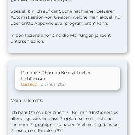
"messages"
: [
Speziell bin ich auf der Suche nach einer besseren
"<b>Good bye!</b>"
,
Automatisation von Geräten, welche man aktuell nur
"<i>I'm sad to see you leave.</i>"
über dritte Apps wie Eve "programieren" kann.
]
}
In den Rezensionen sind die Meinungen ja recht
}
unterschiedlich.
}
]
}
DeconZ / Phoscon Kein virtueller
Lichtsensor
Bastie82
2. Januar 2021
Moin Pillemats,
ich benutze es über einen Pi. Bei mir funktionert es
allerdings wieder, dass Problem scheint nicht an
meinem Pi gegelgen zu haben. Vielleicht gab es bei
Phoscon ein Problem?!?