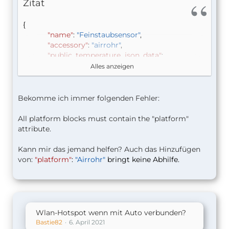
Zitat
{
"name"
:
"Feinstaubsensor"
,
"accessory"
:
"airrohr"
,
"public_temperature_json_data"
:
"http://data.sensor.community/airrohr/v1/sensor/53
Alles anzeigen
546/"
,
"public_airquality_json_data"
:
"http://data.sensor.community/airrohr/v1/sensor/53
Bekomme ich immer folgenden Fehler:
545/"
,
"update_interval_seconds"
:
60
,
All platform blocks must contain the "platform"
"history"
: {
attribute.
"storage"
:
"fs"
}
Kann mir das jemand helfen? Auch das Hinzufügen
}
von:
"platform"
:
"Airrohr"
bringt keine Abhilfe.
Wlan-Hotspot wenn mit Auto verbunden?
Bastie82
6. April 2021