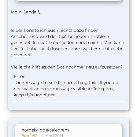
URL panel, tap on the apple.com field and enter
Moin Gandalf,
prefs: root = INTERNET_TETHERING instead. We've
created a variable that stores the settings
command instead of the URL-address. Now we
leider konnte ich auch nichts dazu finden.
need to transfer this variable to the application
Anscheinend wird der Text bei jedem Problem
that will process it.
gesendet. Ich hatte dies jedoch noch nicht. Man kann
den Text aber auch löschen, dann wird er nicht mehr
Tap the «+» button below, select «Internet» again,
gesendet.
then select «Safari» and «Open URLs». This
command will automatically pick up the address
Vielleicht hilft es den Bot nochmal neu aufzusetzen?
from the previous line, so you don't need to
change anything. Surprisingly, if you simply enter
Error
prefs:root=INTERNET_TETHERING to the «Safari»
The message to send if something fails. If you do
command, → "Open URLs", the system won't be
not want an error message visible in Telegram,
able to process it correctly.
keep this undefined.
Tap «Next» and enter a random name for the
shortcut and the icon will appear in the
«Shortcuts» window. Then tap and hold the icon,
select the "Details" item in the context menu, and
then tap on "Add to Home Screen" link and
homebridge-telegram
confirm the action by tapping the "Add" button.
Bastie82
4. April 2021