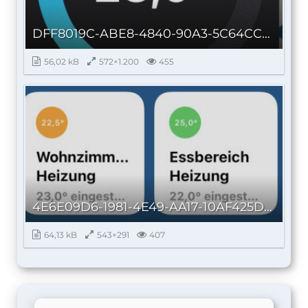
DFF8019C-ABE8-4840-90A3-5C64CC5828B8_autoscaled.jpg
56,02 kB
572×1.200
455
4E6E09D6-1981-4E49-AA17-10AF425D8DDE.jpeg
64,13 kB
543×291
407