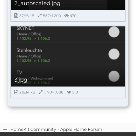
2_autoscaled.jpg
57,96 kB
587×1.200
470
3.jpg
216,14 kB
1.170×1.088
510
HomeKit.Community - Apple Home Forum