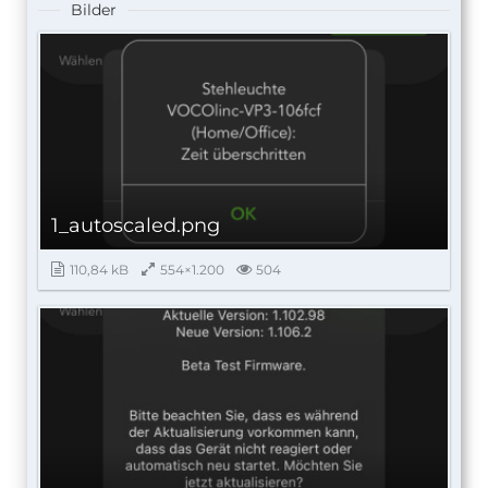
Bilder
1_autoscaled.png
110,84 kB
554×1.200
504