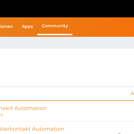
Community
ionen
Apps
A
ekit Automation
te
sterkontakt Automation