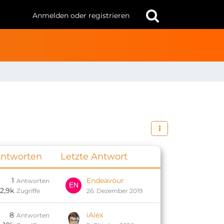
Anmelden oder registrieren
ntworten
Letzte Antwort
1
Endeavour
Antworten
2,9k
Zugriffe
26. Dezember 2019
8
iAlex
Antworten