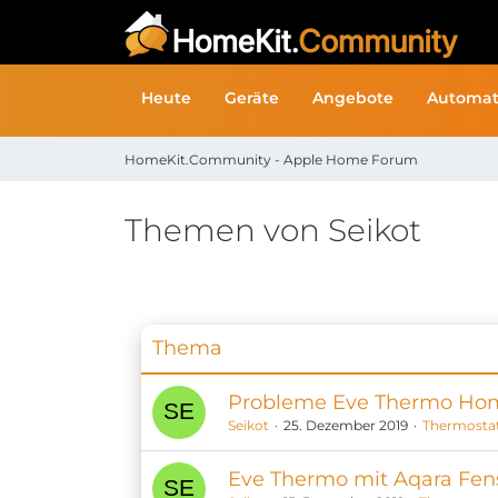
Heute
Geräte
Angebote
Automat
HomeKit.Community - Apple Home Forum
Themen von Seikot
Thema
Probleme Eve Thermo Hom
Seikot
25. Dezember 2019
Thermosta
Eve Thermo mit Aqara Fen