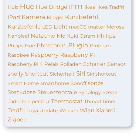
Hue
Hue Bridge
IFTTT
Ikea
Hub
Ikea Tradfri
Kamera
Kurzbefehl
iPad
Klingel
Kurzbefehle
Licht
LED
macOS
matter
Meross
Netatmo
Philips
Nanoleaf
Nfc
Nuki
Osram
PlugIn
Phoscon
Philips Hue
PI
Problem
Raspberry
Raspberry Pi
Raspbee
Schalter
Sensor
Raspberry Pi 4
Relais
Rolladen
Siri
shelly
Shortcut
Sicherheit
Siri shortcut
sonos
Smart Home
smarthome
Sonoff
Steckdose
Steuerzentrale
Synology
Szene
Thermostat
Tado
Temperatur
Thread
timer
Tradfri
Wlan
Xiaomi
Tuya
Update
Wecker
Zigbee