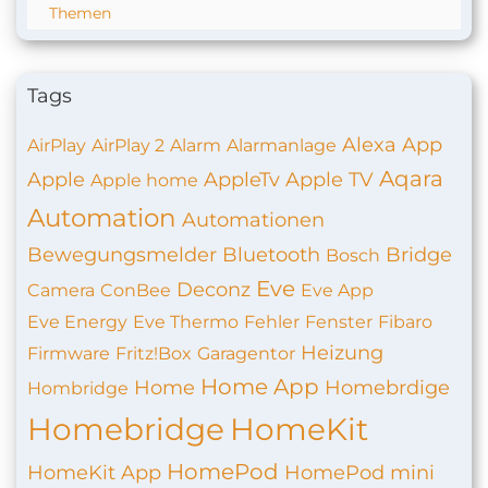
Themen
Tags
Alexa
App
AirPlay
AirPlay 2
Alarm
Alarmanlage
Aqara
Apple
AppleTv
Apple TV
Apple home
Automation
Automationen
Bewegungsmelder
Bluetooth
Bridge
Bosch
Eve
Deconz
Camera
ConBee
Eve App
Eve Energy
Eve Thermo
Fehler
Fenster
Fibaro
Heizung
Firmware
Fritz!Box
Garagentor
Home App
Home
Homebrdige
Hombridge
Homebridge
HomeKit
HomePod
HomeKit App
HomePod mini