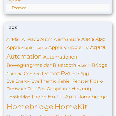
Artikel
Themen
Tags
Alexa
App
AirPlay
AirPlay 2
Alarm
Alarmanlage
Aqara
Apple
AppleTv
Apple TV
Apple home
Automation
Automationen
Bewegungsmelder
Bluetooth
Bridge
Bosch
Eve
Deconz
Camera
ConBee
Eve App
Eve Energy
Eve Thermo
Fehler
Fenster
Fibaro
Heizung
Firmware
Fritz!Box
Garagentor
Home App
Home
Homebrdige
Hombridge
Homebridge
HomeKit