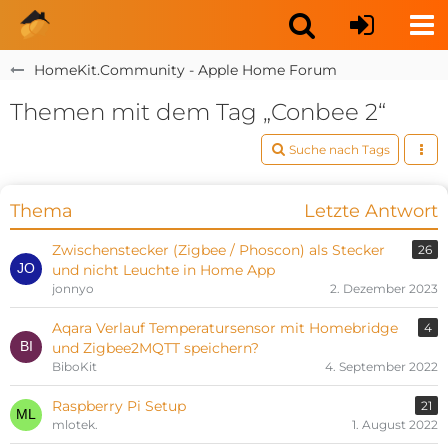
HomeKit.Community - Apple Home Forum
Themen mit dem Tag „Conbee 2“
Suche nach Tags
Thema
Letzte Antwort
Zwischenstecker (Zigbee / Phoscon) als Stecker
26
und nicht Leuchte in Home App
jonnyo
2. Dezember 2023
Aqara Verlauf Temperatursensor mit Homebridge
4
und Zigbee2MQTT speichern?
BiboKit
4. September 2022
Raspberry Pi Setup
21
mlotek.
1. August 2022