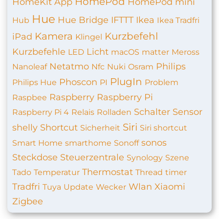
HomePod
HomeKit App
HomePod mini
Hue
Hue Bridge
IFTTT
Ikea
Hub
Ikea Tradfri
Kamera
Kurzbefehl
iPad
Klingel
Kurzbefehle
Licht
LED
macOS
matter
Meross
Netatmo
Philips
Nanoleaf
Nfc
Nuki
Osram
PlugIn
Phoscon
Philips Hue
PI
Problem
Raspberry
Raspberry Pi
Raspbee
Schalter
Sensor
Raspberry Pi 4
Relais
Rolladen
Siri
shelly
Shortcut
Sicherheit
Siri shortcut
sonos
Smart Home
smarthome
Sonoff
Steckdose
Steuerzentrale
Synology
Szene
Thermostat
Tado
Temperatur
Thread
timer
Tradfri
Wlan
Xiaomi
Tuya
Update
Wecker
Zigbee