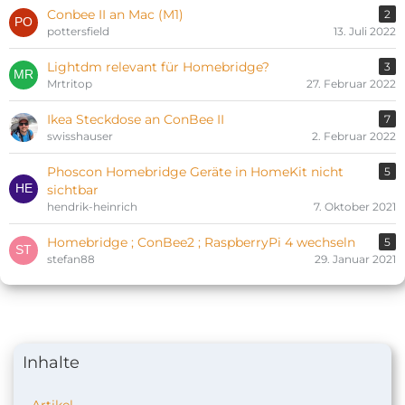
Conbee II an Mac (M1)
2
pottersfield
13. Juli 2022
Lightdm relevant für Homebridge?
3
Mrtritop
27. Februar 2022
Ikea Steckdose an ConBee II
7
swisshauser
2. Februar 2022
Phoscon Homebridge Geräte in HomeKit nicht
5
sichtbar
hendrik-heinrich
7. Oktober 2021
Homebridge ; ConBee2 ; RaspberryPi 4 wechseln
5
stefan88
29. Januar 2021
Inhalte