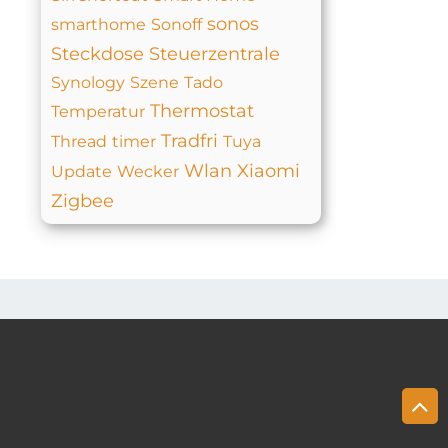
sonos
smarthome
Sonoff
Steckdose
Steuerzentrale
Synology
Szene
Tado
Thermostat
Temperatur
Tradfri
Thread
timer
Tuya
Wlan
Xiaomi
Update
Wecker
Zigbee