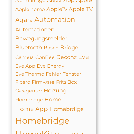
Alexa
App
Apple
Alarmanlage
AppleTv
Apple TV
Apple home
Automation
Aqara
Automationen
Bewegungsmelder
Bluetooth
Bridge
Bosch
Eve
Deconz
Camera
ConBee
Eve App
Eve Energy
Eve Thermo
Fehler
Fenster
Fibaro
Firmware
Fritz!Box
Heizung
Garagentor
Home
Hombridge
Home App
Homebrdige
Homebridge