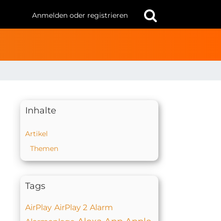
Anmelden oder registrieren
Inhalte
Artikel
Themen
Tags
AirPlay
AirPlay 2
Alarm