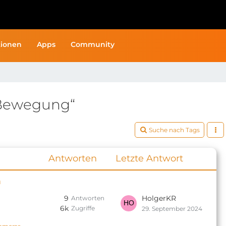
ionen
Apps
Community
Bewegung“
Suche nach Tags
Antworten
Letzte Antwort
m
9
HolgerKR
Antworten
6k
Zugriffe
29. September 2024