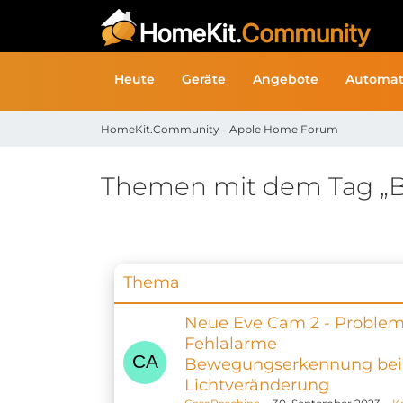
Heute
Geräte
Angebote
Automat
HomeKit.Community - Apple Home Forum
Themen mit dem Tag „
Thema
Neue Eve Cam 2 - Proble
Fehlalarme
Bewegungserkennung bei
Lichtveränderung