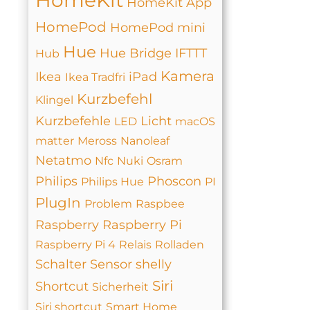
HomeKit
HomeKit App
HomePod
HomePod mini
Hue
Hue Bridge
IFTTT
Hub
Kamera
Ikea
iPad
Ikea Tradfri
Kurzbefehl
Klingel
Kurzbefehle
Licht
LED
macOS
matter
Meross
Nanoleaf
Netatmo
Nfc
Nuki
Osram
Philips
Phoscon
Philips Hue
PI
PlugIn
Problem
Raspbee
Raspberry
Raspberry Pi
Raspberry Pi 4
Relais
Rolladen
Schalter
Sensor
shelly
Siri
Shortcut
Sicherheit
Siri shortcut
Smart Home