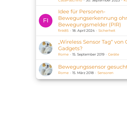
CasaPaschino
30. September 2023
K
Idee für Personen-
Bewegungserkennung oh
Bewegungsmelder (PIR)
fink85
18. April 2024
Sicherheit
„Wireless Sensor Tag“ von 
Gadgets?
Rome
15. September 2019
Geräte
Bewegungssensor gesuch
Rome
15. März 2018
Sensoren