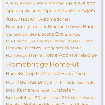
Alexa
App
AirPlay
AirPlay 2
Alarm
Alarmanlage
Aqara
Apple
AppleTv
Apple TV
Apple home
Automation
Automationen
Bewegungsmelder
Bluetooth
Bridge
Bosch
Eve
Deconz
Camera
ConBee
Eve App
Eve Energy
Eve Thermo
Fehler
Fenster
Fibaro
Heizung
Firmware
Fritz!Box
Garagentor
Home App
Home
Homebrdige
Hombridge
Homebridge
HomeKit
HomePod
HomeKit App
HomePod mini
Hue
Hue Bridge
IFTTT
Ikea
Hub
Ikea Tradfri
Kamera
Kurzbefehl
iPad
Klingel
Kurzbefehle
Licht
LED
macOS
matter
Meross
Netatmo
Philips
Nanoleaf
Nfc
Nuki
Osram