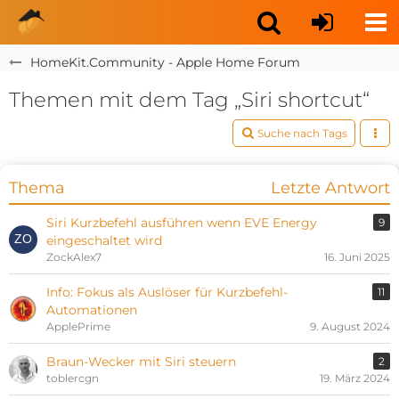
HomeKit.Community - Apple Home Forum
Themen mit dem Tag „Siri shortcut“
Suche nach Tags
Thema
Letzte Antwort
Siri Kurzbefehl ausführen wenn EVE Energy
9
eingeschaltet wird
ZockAlex7
16. Juni 2025
Info: Fokus als Auslöser für Kurzbefehl-
11
Automationen
ApplePrime
9. August 2024
Braun-Wecker mit Siri steuern
2
toblercgn
19. März 2024