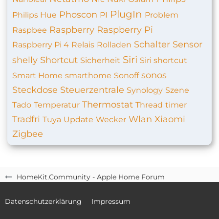
PlugIn
Phoscon
Philips Hue
PI
Problem
Raspberry
Raspberry Pi
Raspbee
Schalter
Sensor
Raspberry Pi 4
Relais
Rolladen
Siri
shelly
Shortcut
Sicherheit
Siri shortcut
sonos
Smart Home
smarthome
Sonoff
Steckdose
Steuerzentrale
Synology
Szene
Thermostat
Tado
Temperatur
Thread
timer
Tradfri
Wlan
Xiaomi
Tuya
Update
Wecker
Zigbee
HomeKit.Community - Apple Home Forum
Datenschutzerklärung
Impressum