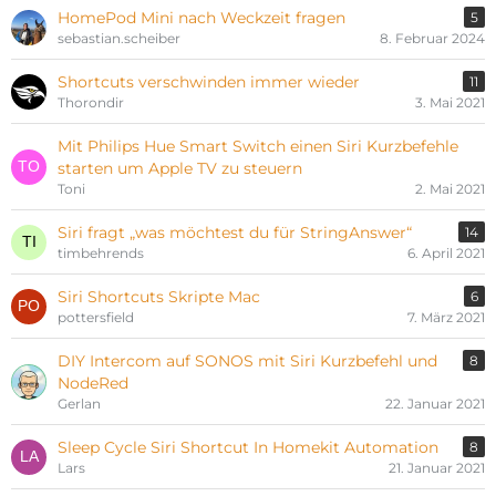
HomePod Mini nach Weckzeit fragen
5
sebastian.scheiber
8. Februar 2024
Shortcuts verschwinden immer wieder
11
Thorondir
3. Mai 2021
Mit Philips Hue Smart Switch einen Siri Kurzbefehle
starten um Apple TV zu steuern
Toni
2. Mai 2021
Siri fragt „was möchtest du für StringAnswer“
14
timbehrends
6. April 2021
Siri Shortcuts Skripte Mac
6
pottersfield
7. März 2021
DIY Intercom auf SONOS mit Siri Kurzbefehl und
8
NodeRed
Gerlan
22. Januar 2021
Sleep Cycle Siri Shortcut In Homekit Automation
8
Lars
21. Januar 2021