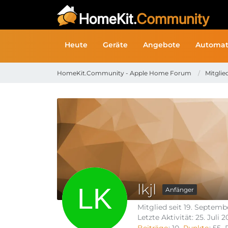
Heute
Geräte
Angebote
Automat
HomeKit.Community - Apple Home Forum
Mitglie
lkjl
Anfänger
Mitglied seit 19. Septemb
Letzte Aktivität:
25. Juli 