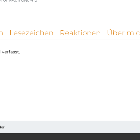
Profil-Aufrufe
415
n
Lesezeichen
Reaktionen
Über mi
verfasst.
der