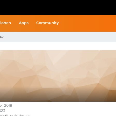
ionen
Apps
Community
der
er 2018
2023