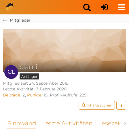
Mitglieder
clami
Anfänger
Mitglied seit 24. September 2019
Letzte Aktivität:
7. Februar 2020
Beiträge
2
Punkte
15
Profil-Aufrufe
225
Inhalte suchen
Pinnwand
Letzte Aktivitäten
Lesezeich