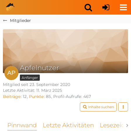
Mitglieder
Apfelnutzer
Anfänger
Mitglied seit 23. September 2020
Letzte Aktivität:
11. März 2025
Beiträge
12
Punkte
85
Profil-Aufrufe
467
Inhalte suchen
Pinnwand
Letzte Aktivitäten
Lesezeich