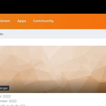
ionen
Apps
Community
der
änger
er 2022
mber 2022