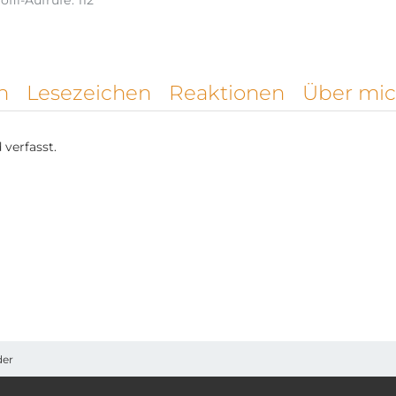
ofil-Aufrufe
112
n
Lesezeichen
Reaktionen
Über mi
verfasst.
der