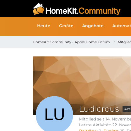
Heute
Geräte
Angebote
Automat
HomeKit.Community - Apple Home Forum
Mitglie
Ludicrous
Anf
Mitglied seit 14. Novemb
Letzte Aktivität:
22. Nove