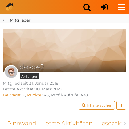
Mitglieder
desq42
Anfänger
Mitglied seit 31. Januar 2018
Letzte Aktivität:
10. März 2023
Beiträge
7
Punkte
45
Profil-Aufrufe
478
Inhalte suchen
Pinnwand
Letzte Aktivitäten
Lesezeich