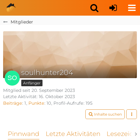
Mitglieder
soulhunter204
Anfänger
Mitglied seit 20. September 2023
Letzte Aktivität:
16. Oktober 2023
Beiträge
1
Punkte
10
Profil-Aufrufe
195
Inhalte suchen
Pinnwand
Letzte Aktivitäten
Lesezeich