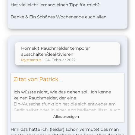
Hat vielleicht jemand einen Tipp für mich?
Danke & Ein Schönes Wochenende euch allen
Homekit Rauchmelder temporär
ausschalten/deaktivieren
Mystrantus
24. Februar 2022
Zitat von Patrick_
Ich wüsste nicht, wie das gehen soll. Ich kenne
keinen Rauchmelder, der eine
Ein-/Ausschaltfunktion hat die sich entweder am
Gerät selbst oder in einer App bedienen lässt. Auch
ein "doofer" Rauchmelder hat sowas nicht, da
Alles anzeigen
muss man dann halt die Batterie rausnehmen.
Hm, das hatte ich. (leider) schon vermutet das man
Grundsätzlich funktioniert ein smarter