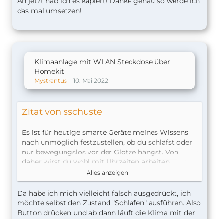
Ah jetzt hab ich es kapiert! Danke genau so werde ich
das mal umsetzen!
Die Automationen dazu kannst du mit alternativen
HomeKit Apps erstellen > Eve, Controller, Home+
Auslöser:
- Temperatur größer 22 Grad
Klimaanlage mit WLAN Steckdose über
Bedingung:
Homekit
- Dummy Switch ist aus (= schlafen)
Mystrantus
10. Mai 2022
Szene/Gerät:
- Klimaanlage an
Zitat von sschuste
Das Selbe nochmal für Klimaanlage aus und noch
eine Automation wenn durch die die Klimaanlage
Es ist für heutige smarte Geräte meines Wissens
ausgeschaltet wird wenn der Dummy Switch froh
nach unmöglich festzustellen, ob du schläfst oder
ausgeschaltet wird.
nur bewegungslos vor der Glotze hängst. Von
daher wirst du wohl mit Uhrzeiten arbeiten
müssen und das kannst du in der EVE-App
Alles anzeigen
machen, weil sie Bedingungen kann. Das ist eine
kostenlose HomeKit-App.
Da habe ich mich vielleicht falsch ausgedrückt, ich
möchte selbst den Zustand "Schlafen" ausführen. Also
Es gibt auch andere HomeKit-Apps die
Button drücken und ab dann läuft die Klima mit der