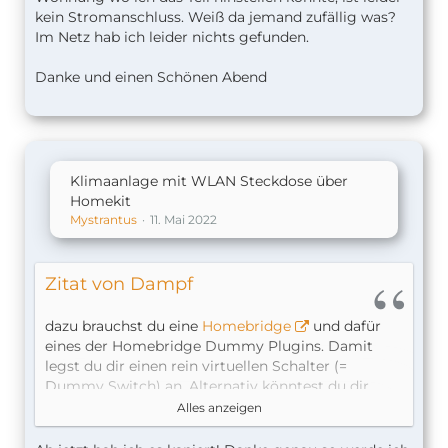
kein Stromanschluss. Weiß da jemand zufällig was?
Im Netz hab ich leider nichts gefunden.
Danke und einen Schönen Abend
Klimaanlage mit WLAN Steckdose über
Homekit
Mystrantus
11. Mai 2022
Zitat von Dampf
dazu brauchst du eine
Homebridge
und dafür
eines der Homebridge Dummy Plugins. Damit
legst du dir einen rein virtuellen Schalter (=
Dummy Switch) an. Alternativ könntest du dir
auch ein ungenutztes Smart Plug in eine
Alles anzeigen
Steckdose hinterm Schrank stecken und dessen
Zustand als (nicht)Schlaf-Bedingung nutzen.