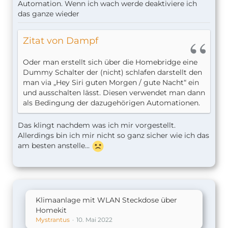
Bedingungen können, beispielsweise
Controller for
Automation. Wenn ich wach werde deaktiviere ich
HomeKit
oder
Home+
. Die Home-App von Apple
das ganze wieder
kann's nicht.
Zitat von Dampf
Deine Automation sähe dann so aus:
Wenn Temperatur über 22º, dann Klimaanlage an
Oder man erstellt sich über die Homebridge eine
(Bedingung: es ist später als 22 Uhr). Beim
Dummy Schalter der (nicht) schlafen darstellt den
Ausschalten brauchst du diese Bedingung
man via „Hey Siri guten Morgen / gute Nacht“ ein
möglicherweise nicht.
und ausschalten lässt. Diesen verwendet man dann
als Bedingung der dazugehörigen Automationen.
Allerdings ist das mit den Uhrzeiten so eine Sache.
In unseren Köppen ist 1 Uhr morgens
nach
22 Uhr.
Für so doofe Computer ist das aber
vor
22 Uhr.
Das klingt nachdem was ich mir vorgestellt.
Das würde bedeuten, dass deine Automation ab
Allerdings bin ich mir nicht so ganz sicher wie ich das
Mitternacht fehl schlägt. Eine Bedingung, die
am besten anstelle...
etwas zwischen 22 Uhr und 7 Uhr ausführen soll,
hat auch so ihre Schwierigkeiten: es gibt keinen
Wertebereich für etwas, dass gleichzeitig größer
als 22 und kleiner als 7 sein soll.
Klimaanlage mit WLAN Steckdose über
Du bräuchtest dann eine zweite Automation:
Homekit
Wenn Temperatur über 22º, dann Klimaanlage an
Mystrantus
10. Mai 2022
(Bedingung: es ist früher als 7 Uhr).