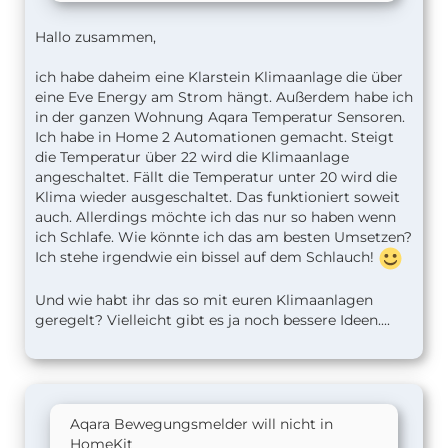
Falls du dich am frühen Nachmittag entschließt,
Hallo zusammen,
ein Nickerchen einzulegen, dann funktioniert das
alles natürlich nicht mehr. Aber wie gesagt, dein
ich habe daheim eine Klarstein Klimaanlage die über
smartes Home weiß nicht, wann du schläfst oder
eine Eve Energy am Strom hängt. Außerdem habe ich
nicht.
in der ganzen Wohnung Aqara Temperatur Sensoren.
Ich habe in Home 2 Automationen gemacht. Steigt
die Temperatur über 22 wird die Klimaanlage
angeschaltet. Fällt die Temperatur unter 20 wird die
Klima wieder ausgeschaltet. Das funktioniert soweit
auch. Allerdings möchte ich das nur so haben wenn
ich Schlafe. Wie könnte ich das am besten Umsetzen?
Ich stehe irgendwie ein bissel auf dem Schlauch!
Und wie habt ihr das so mit euren Klimaanlagen
geregelt? Vielleicht gibt es ja noch bessere Ideen....
Aqara Bewegungsmelder will nicht in
HomeKit