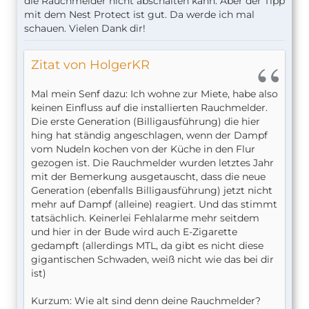
die Rauchmelder nicht abschalten kann. Aber der Tipp
Rauchmelder auch einfach wie jeder andere, nur
mit dem Nest Protect ist gut. Da werde ich mal
mit der Besonderheit, dass er Benachrichtigungen
schauen. Vielen Dank dir!
in der Home App absetzt und ggfs. mit anderen
vernetzt ist.
Zitat von HolgerKR
Ähnliches sagt auch z.B. Netatmo:
Mal mein Senf dazu: Ich wohne zur Miete, habe also
Du kannst es vllt. schaffen, das die
keinen Einfluss auf die installierten Rauchmelder.
Benachrichtigungen nicht erscheinen, aber ein
Die erste Generation (Billigausführung) die hier
smarter Rauchmelder ist eig. nicht dazu da, dass
hing hat ständig angeschlagen, wenn der Dampf
man ihn komplett deaktivieren kann. Lass mal dein
vom Nudeln kochen von der Küche in den Flur
Internet ausfallen in der Nacht und es brennt.
gezogen ist. Die Rauchmelder wurden letztes Jahr
mit der Bemerkung ausgetauscht, dass die neue
Ansonsten schau dir mal den Nest Protect von
Generation (ebenfalls Billigausführung) jetzt nicht
Google an, der hat eine Dampferkennung:
mehr auf Dampf (alleine) reagiert. Und das stimmt
und eine Funktion, die keinen "voreiligen" Alarm
tatsächlich. Keinerlei Fehlalarme mehr seitdem
auslöst:
und hier in der Bude wird auch E-Zigarette
gedampft (allerdings MTL, da gibt es nicht diese
gigantischen Schwaden, weiß nicht wie das bei dir
In wie weit die Dampferkennung bei e-Zigaretten
ist)
funktioniert kann ich dir nicht sagen.
Kurzum: Wie alt sind denn deine Rauchmelder?