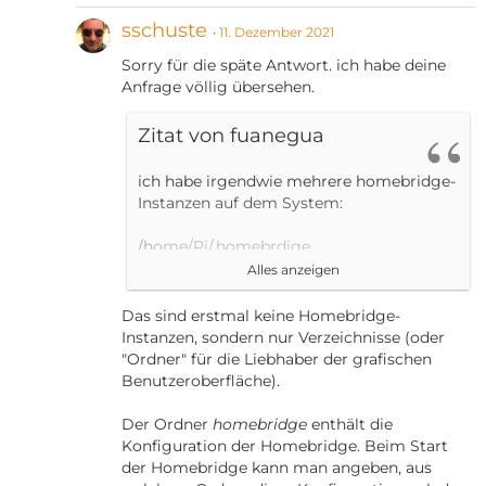
sschuste
11. Dezember 2021
Sorry für die späte Antwort. ich habe deine
Anfrage völlig übersehen.
Zitat von fuanegua
ich habe irgendwie mehrere homebridge-
Instanzen auf dem System:
/home/Pi/.homebrdige
/home/homebridge/.homebrdige
Alles anzeigen
/root/.homebridge
/var/homebridge/
Das sind erstmal keine Homebridge-
Instanzen, sondern nur Verzeichnisse (oder
"Ordner" für die Liebhaber der grafischen
Benutzeroberfläche).
Der Ordner
homebridge
enthält die
Konfiguration der Homebridge. Beim Start
der Homebridge kann man angeben, aus