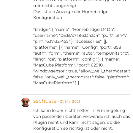
mir nichts angezeigt
Das ist die Anzeige der Homebridge
Konfiguration
"bridge": { "name": "Homebridge D4D4",
"username": "0E:BA:71:96:D4:D4", "port": 51447,
"pin": "637-32-455" }, "accessories": [],
"platforms": [ { "name": "Config", "port": 8581,
"auth": "form", "theme": "auto", "tempUnits": "c",
"lang": "de", "platform": "config" }, { "name":
"MaxCube Platform", "port": 62910,
"windowsensor": true, "allow_wall_thermostat":
false, "only_wall_thermostat": false, "platform":
"MaxCubePlatform" } ]
sschuste
21. Mai 2021
Ich kann leider nicht helfen. In Ermangelung
von passenden Geräten verwende ich auch das
Plugin nicht und kann nicht sagen, ob die
Konfiguration so richtig ist oder nicht.