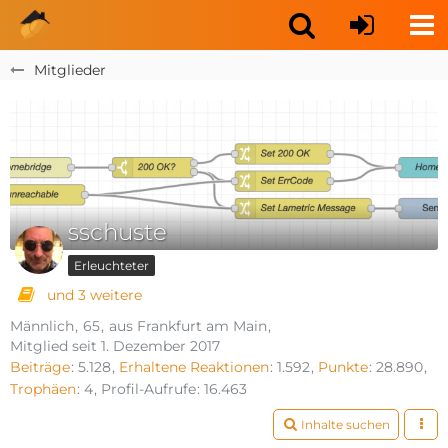
Mitglieder
sschuste
Erleuchteter
und 3 weitere
Männlich
65
aus Frankfurt am Main
Mitglied seit 1. Dezember 2017
Beiträge
5.128
Erhaltene Reaktionen
1.592
Punkte
28.890
Trophäen
4
Profil-Aufrufe
16.463
Inhalte suchen