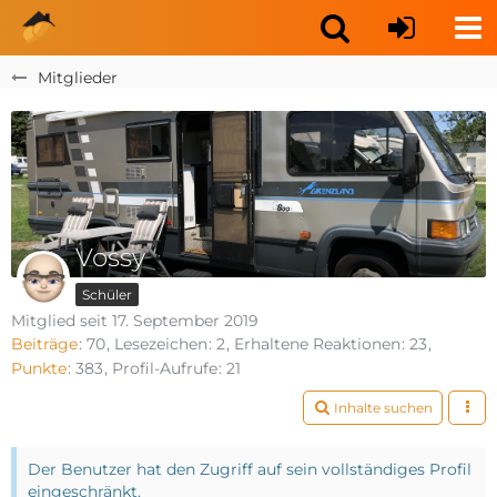
Mitglieder
Vossy
Schüler
Mitglied seit 17. September 2019
Beiträge
70
Lesezeichen
2
Erhaltene Reaktionen
23
Punkte
383
Profil-Aufrufe
21
Inhalte suchen
Der Benutzer hat den Zugriff auf sein vollständiges Profil
eingeschränkt.