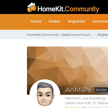
Heute
Geräte
Angebote
Automat
HomeKit.Community - Apple Home Forum
Mitglie
AnMiPe
Schüler
Männlich
aus Duisburg
Letzte Aktivität:
13. Sept