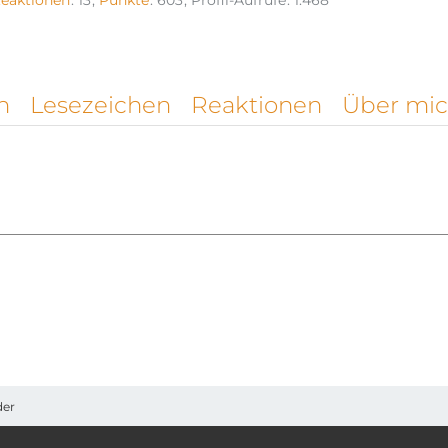
Reaktionen
13
Punkte
603
Profil-Aufrufe
1.468
n
Lesezeichen
Reaktionen
Über mi
der