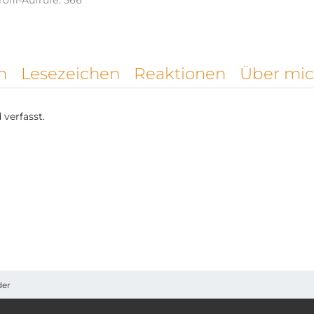
rofil-Aufrufe
566
n
Lesezeichen
Reaktionen
Über mi
verfasst.
der