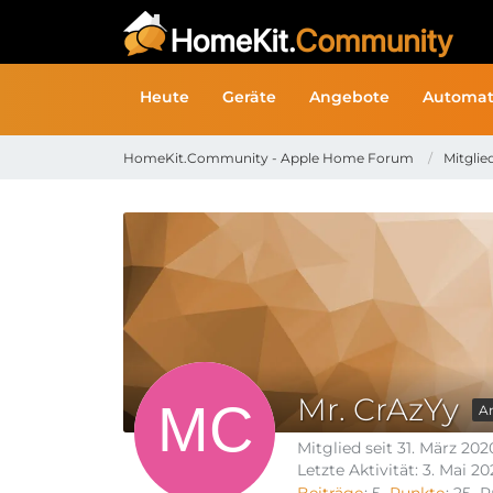
Heute
Geräte
Angebote
Automat
HomeKit.Community - Apple Home Forum
Mitglie
Mr. CrAzYy
A
Mitglied seit 31. März 202
Letzte Aktivität:
3. Mai 20