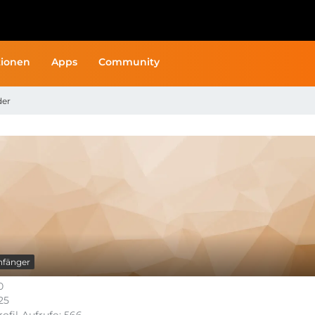
ionen
Apps
Community
der
nfänger
0
25