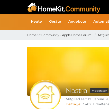
Heute
Geräte
Angebote
Automat
HomeKit.Community - Apple Home Forum
Mitglie
Nastra
Moderator
Mitglied seit 19. Januar 2
Beiträge
3.402
Erhalten