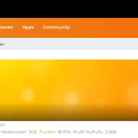
ionen
Apps
Community
der
017
e Reaktionen
909
Punkte
18.399
Profil-Aufrufe
2.068