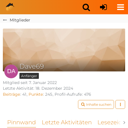
Mitglieder
Dave69
Anfänger
Mitglied seit 7. Januar 2022
Letzte Aktivität:
18. Dezember 2024
Beiträge
41
Punkte
245
Profil-Aufrufe
476
Inhalte suchen
Pinnwand
Letzte Aktivitäten
Lesezeich