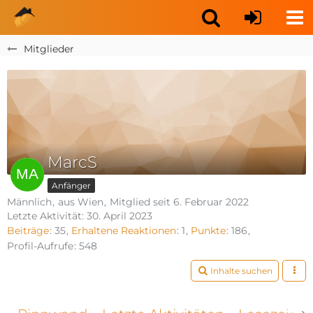
Mitglieder
MarcS
Anfänger
Männlich
aus Wien
Mitglied seit 6. Februar 2022
Letzte Aktivität:
30. April 2023
Beiträge
35
Erhaltene Reaktionen
1
Punkte
186
Profil-Aufrufe
548
Inhalte suchen