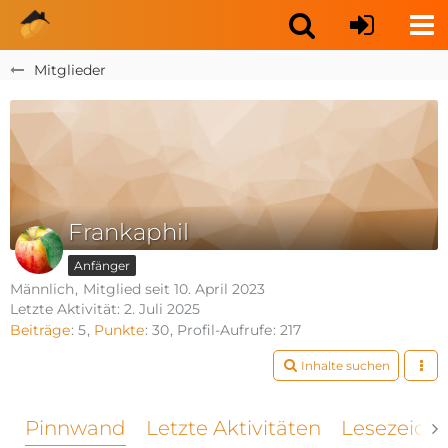
Mitglieder
Frankaphil
Anfänger
Männlich
Mitglied seit 10. April 2023
Letzte Aktivität:
2. Juli 2025
Beiträge
5
Punkte
30
Profil-Aufrufe
217
Inhalte suchen
Pinnwand
Letzte Aktivitäten
Lesezeich