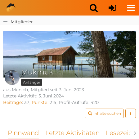
Mitglieder
Mukmuk
Anfänger
aus Munich
Mitglied seit 3. Juni 2023
Letzte Aktivität:
5. Juni 2024
Beiträge
37
Punkte
215
Profil-Aufrufe
420
Inhalte suchen
Pinnwand
Letzte Aktivitäten
Lesezeich