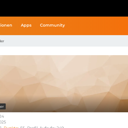
ionen
Apps
Community
der
er
024
2025