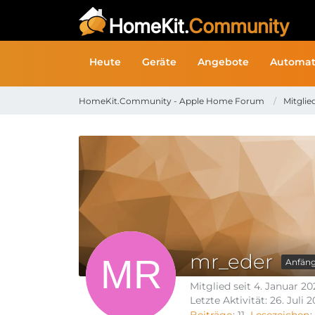
Heute
Geräte
Angebote
Automat
HomeKit.Community - Apple Home Forum
Mitglie
mr_eder
Anfäng
Mitglied seit 4. Januar 2
Letzte Aktivität:
26. Juli 