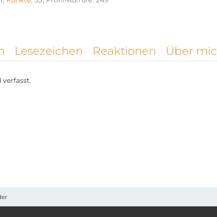
1
Punkte
55
Profil-Aufrufe
249
n
Lesezeichen
Reaktionen
Über mi
verfasst.
der