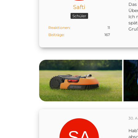
Das 
Safti
Über
Schüler
Ich 
spät
Reaktionen
11
Gru
Beiträge
167
30. A
Hab’
abs