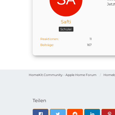
Jetz
Safti
Schüler
Reaktionen
11
Beiträge
167
HomeKit.Community - Apple Home Forum
Homeb
Teilen