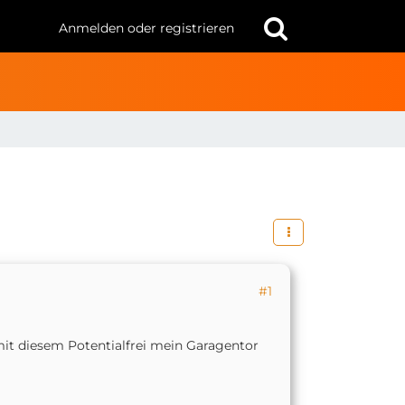
Anmelden oder registrieren
#1
it diesem Potentialfrei mein Garagentor