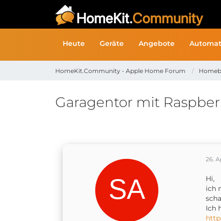
Heute
Geräte
Angebote
Automat
HomeKit.Community - Apple Home Forum
Homeb
Garagentor mit Raspber
26. A
Hi,
ich 
scha
Ich 
htt