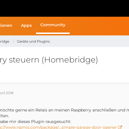
Community
ionen
Apps
ridge
Geräte und Plugins
ry steuern (Homebridge)
pril 2018
möchte gerne ein Relais an meinen Raspberry anschließen und m
lten.
habe mir dieses Plugin rausgesucht:
ps://www.npmjs.com/package/…simple-garage-door-opener