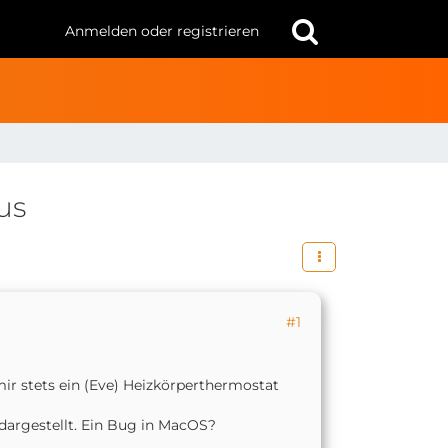
Anmelden oder registrieren
us
#1
ir stets ein (Eve) Heizkörperthermostat
g dargestellt. Ein Bug in MacOS?