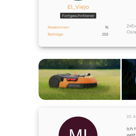
El_Viejo
Fortgeschrittener
2xEv
Reaktionen
16
Osr
Beiträge
255
20. 
Ich 
weit