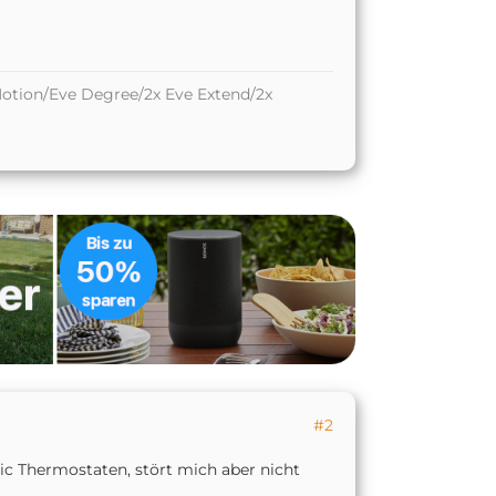
otion/Eve Degree/2x Eve Extend/2x
#2
c Thermostaten, stört mich aber nicht