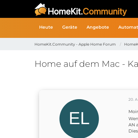
Heute
Geräte
Angebote
Automat
HomeKit.Community - Apple Home Forum
HomeK
Home auf dem Mac - Kac
20. 
Moi
Wenn
AN a
Dies