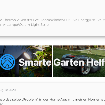
e Thermo 2.Gen./8x Eve Door&Window/10X Eve Energy/2x Eve M
am+ Lampe/Osram Light Strip
August 2020
hab das selbe „Problem“ in der Home App mit meinen Homemati
er.