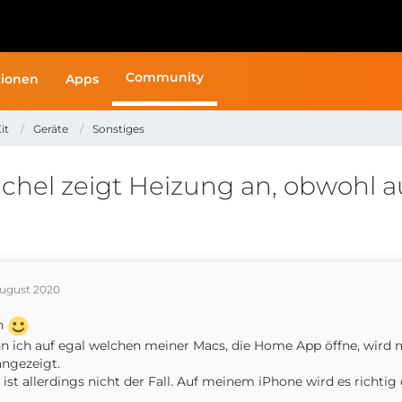
Community
ionen
Apps
it
Geräte
Sonstiges
hel zeigt Heizung an, obwohl a
August 2020
n
 ich auf egal welchen meiner Macs, die Home App öffne, wird m
ngezeigt.
 ist allerdings nicht der Fall. Auf meinem iPhone wird es richti