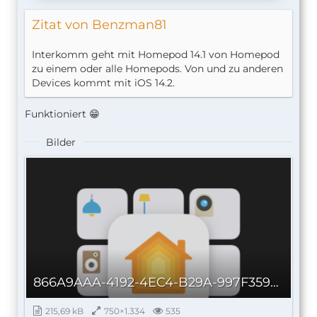
Zitat von Benzman81
Interkomm geht mit Homepod 14.1 von Homepod
zu einem oder alle Homepods. Von und zu anderen
Devices kommt mit iOS 14.2.
Funktioniert 😁
Bilder
866A9AAA-4192-4EC4-B29A-997F35960BB3.png
215,69 kB
750×1.334
535