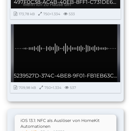
497F0C38-AC4B-40EB-8FF1-C731DE6462BA.png
173,78 kB
750×1.334
533
5239527D-374C-4BE8-9F01-FB1EB63C3B9E.png
709,98 kB
750×1.334
537
iOS 13.1: NFC als Auslöser von HomeKit
Automationen