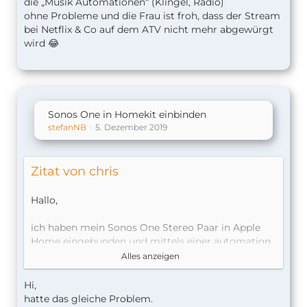
die „Musik Automationen“ (Klingel, Radio)
ohne Probleme und die Frau ist froh, dass der Stream
bei Netflix & Co auf dem ATV nicht mehr abgewürgt
wird 😂
Sonos One in Homekit einbinden
stefanNB
5. Dezember 2019
Zitat von chris
Hallo,
ich haben mein Sonos One Stereo Paar in Apple
Home eingebunden und mittels einer automation
auch das Abspielen eines konkretes Liedes aus
Alles anzeigen
Apple Music eingestellt.
Hi,
allerdings passiert beim auslösen oder auch Testen
hatte das gleiche
Problem.