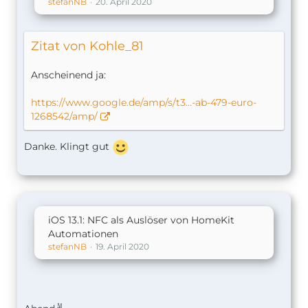
stefanNB
20. April 2020
Zitat von Kohle_81
Anscheinend ja:
https://www.google.de/amp/s/t3…-ab-479-euro-
1268542/amp/
Danke. Klingt gut
iOS 13.1: NFC als Auslöser von HomeKit
Automationen
stefanNB
19. April 2020