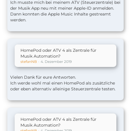
der Automation einfach rein gar nichts.
Ich musste mich bei meinem ATV (Steuerzentrale) bei
der Musik App neu mit meiner Apple-ID anmelden.
hat jemand eine Idee woran das liegen könnte?
Dann konnten die Apple Music Inhalte gestreamt
werden.
Gruß
Christoph
HomePod oder ATV 4 als Zentrale für
Musik Automation?
stefanNB
4. Dezember 2019
Vielen Dank für eure Antworten.
Ich werde wohl mal einen HomePod als zusätzliche
oder eben alternativ alleinige Steuerzentrale testen.
HomePod oder ATV 4 als Zentrale für
Musik Automation?
stefanNB
4. Dezember 2019