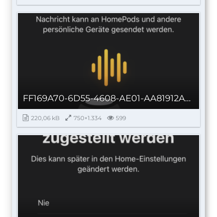
FF169A70-6D55-4608-AE01-AA81912A08AF.png
220,06 kB
750×1.334
599