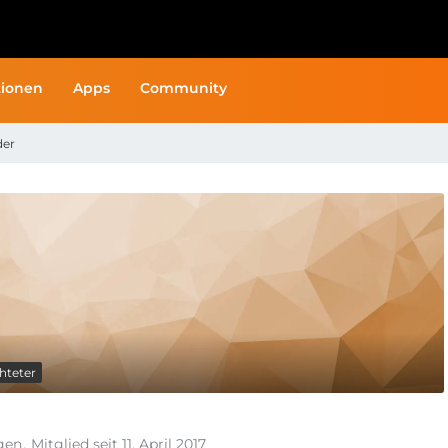
ionen
Apps
Community
der
hteter
ngen
Mitglied seit 11. April 2017