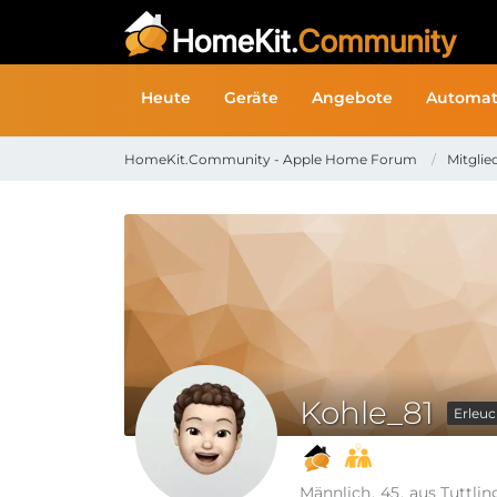
Heute
Geräte
Angebote
Automat
HomeKit.Community - Apple Home Forum
Mitglie
Kohle_81
Erleuc
Männlich
45
aus Tuttli