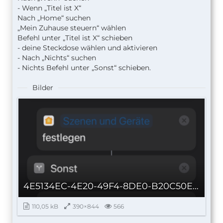
- Wenn „Titel ist X“
Nach „Home“ suchen
„Mein Zuhause steuern“ wählen
Befehl unter „
Titel ist X“ schieben
- deine Steckdose wählen und aktivieren
- Nach „Nichts“ suchen
- Nichts Befehl unter „Sonst“ schieben.
Bilder
4E5134EC-4E20-49F4-8DE0-B20C50EBC90D_autoscaled.png
110,05 kB
390×844
566