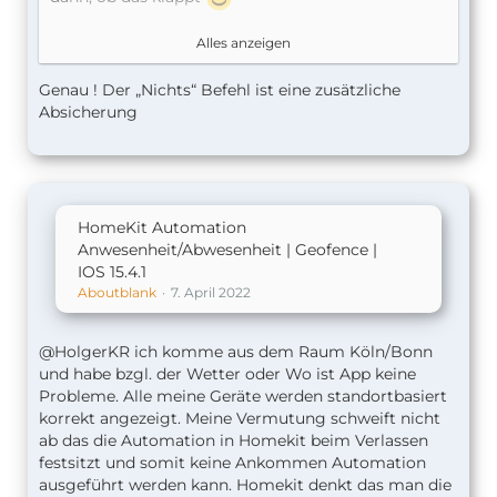
Am Ende der ganzen „wenn“ dann hinter „sonst“
Alles anzeigen
ein „nichts“, richtig?
Genau ! Der „Nichts“ Befehl ist eine zusätzliche
Viele Grüße
Absicherung
L
HomeKit Automation
Anwesenheit/Abwesenheit | Geofence |
IOS 15.4.1
Aboutblank
7. April 2022
@HolgerKR ich komme aus dem Raum Köln/Bonn
und habe bzgl. der Wetter oder Wo ist App keine
Probleme. Alle meine Geräte werden standortbasiert
korrekt angezeigt. Meine Vermutung schweift nicht
ab das die Automation in Homekit beim Verlassen
festsitzt und somit keine Ankommen Automation
ausgeführt werden kann. Homekit denkt das man die