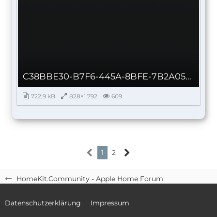
C38BBE30-B7F6-445A-8BFE-7B2A057321BD.png
722,9 kB
828×1.792
609
1
2
HomeKit.Community - Apple Home Forum
Datenschutzerklärung
Impressum