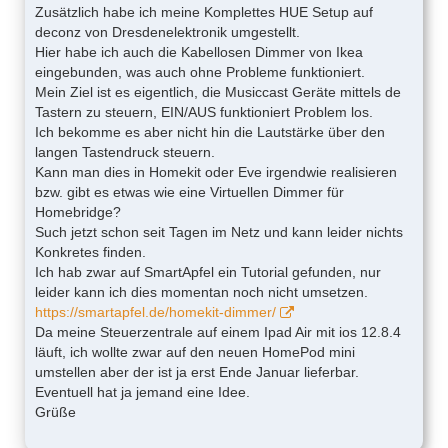
Zusätzlich habe ich meine Komplettes HUE Setup auf
deconz von Dresdenelektronik umgestellt.
Hier habe ich auch die Kabellosen Dimmer von Ikea
eingebunden, was auch ohne Probleme funktioniert.
Mein Ziel ist es eigentlich, die Musiccast Geräte mittels de
Tastern zu steuern, EIN/AUS funktioniert Problem los.
Ich bekomme es aber nicht hin die Lautstärke über den
langen Tastendruck steuern.
Kann man dies in Homekit oder Eve irgendwie realisieren
bzw. gibt es etwas wie eine Virtuellen Dimmer für
Homebridge?
Such jetzt schon seit Tagen im Netz und kann leider nichts
Konkretes finden.
Ich hab zwar auf SmartApfel ein Tutorial gefunden, nur
leider kann ich dies momentan noch nicht umsetzen.
https://smartapfel.de/homekit-dimmer/
Da meine Steuerzentrale auf einem Ipad Air mit ios 12.8.4
läuft, ich wollte zwar auf den neuen HomePod mini
umstellen aber der ist ja erst Ende Januar lieferbar.
Eventuell hat ja jemand eine Idee.
Grüße