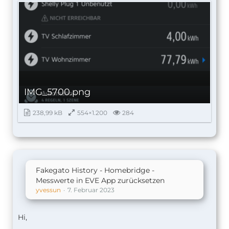
IMG_5700.png
238,99 kB
554×1.200
284
Fakegato History - Homebridge -
Messwerte in EVE App zurücksetzen
yvessun
7. Februar 2023
Hi,