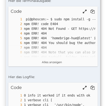
Hier die Terminalausgabe:
Code
Alles anzeigen
npm ERR!     /root/.npm/_logs/2023-03-06T08
Hier das Logfile:
Code