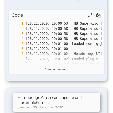
Code
[26.11.2020, 10:01:02] Loaded plugin: 
homeb
Alles anzeigen
[26.11.2020, 10:01:02] Loaded plugin: 
homeb
[26.11.2020, 10:01:02] Loaded plugin: 
homeb
Homebridge Crash nach update und
startet nicht mehr
[26.11.2020, 10:01:06] Loaded plugin: 
homeb
yvessun
25. November 2020