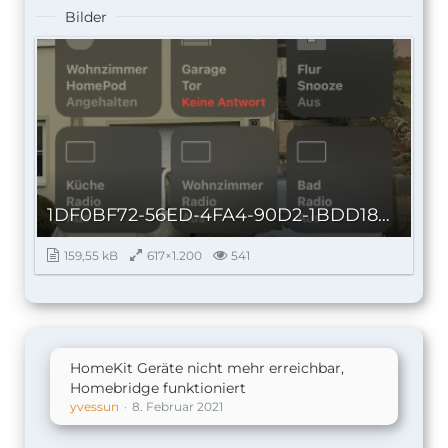
Bilder
1DF0BF72-56ED-4FA4-90D2-1BDD18089EC8_autoscaled.jpg
159,55 kB
617×1.200
541
HomeKit Geräte nicht mehr erreichbar,
Homebridge funktioniert
yvessun
8. Februar 2021