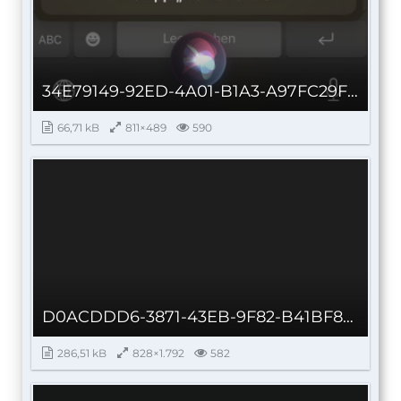
34E79149-92ED-4A01-B1A3-A97FC29FF217.jpeg
66,71 kB
811×489
590
D0ACDDD6-3871-43EB-9F82-B41BF8026564.png
286,51 kB
828×1.792
582