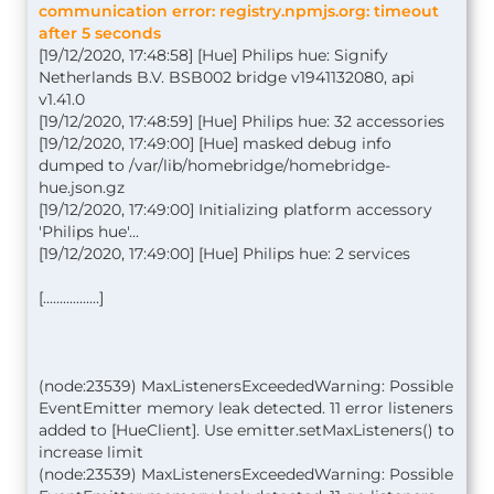
communication error: registry.npmjs.org: timeout
after 5 seconds
[19/12/2020, 17:48:58] [Hue] Philips hue: Signify
Netherlands B.V. BSB002 bridge v1941132080, api
v1.41.0
[19/12/2020, 17:48:59] [Hue] Philips hue: 32 accessories
[19/12/2020, 17:49:00] [Hue] masked debug info
dumped to /var/lib/homebridge/homebridge-
hue.json.gz
[19/12/2020, 17:49:00] Initializing platform accessory
'Philips hue'...
[19/12/2020, 17:49:00] [Hue] Philips hue: 2 services
[.................]
(node:23539) MaxListenersExceededWarning: Possible
EventEmitter memory leak detected. 11 error listeners
added to [HueClient]. Use emitter.setMaxListeners() to
increase limit
(node:23539) MaxListenersExceededWarning: Possible