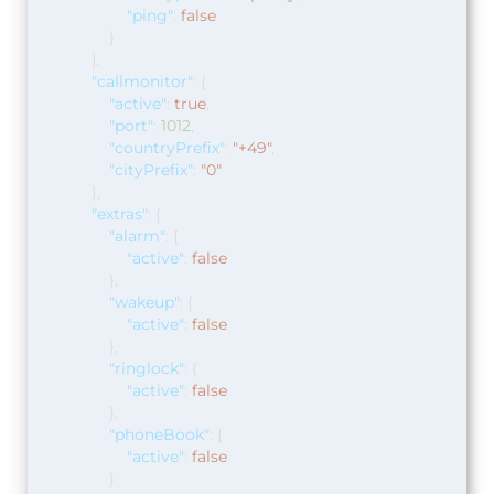
"ping"
:
false
}
],
"callmonitor"
:
{
"active"
:
true
,
"port"
:
1012
,
"countryPrefix"
:
"+49"
,
"cityPrefix"
:
"0"
},
"extras"
:
{
"alarm"
:
{
"active"
:
false
},
"wakeup"
:
{
"active"
:
false
},
"ringlock"
:
{
"active"
:
false
},
"phoneBook"
:
{
"active"
:
false
}