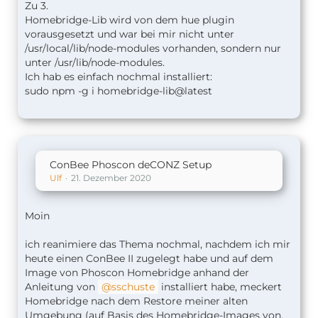
Zu 3.
Homebridge-Lib wird von dem hue plugin
vorausgesetzt und war bei mir nicht unter
/usr/local/lib/node-modules vorhanden, sondern nur
unter /usr/lib/node-modules.
Ich hab es einfach nochmal installiert:
sudo npm -g i homebridge-lib@latest
ConBee Phoscon deCONZ Setup
Ulf
21. Dezember 2020
Moin
ich reanimiere das Thema nochmal, nachdem ich mir
heute einen ConBee II zugelegt habe und auf dem
Image von Phoscon Homebridge anhand der
Anleitung von
sschuste
installiert habe, meckert
Homebridge nach dem Restore meiner alten
Umgebung (auf Basis des Homebridge-Images von,