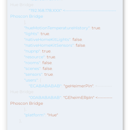
Hue Bridge
"192.168.178.XXX" <-----------------------------------
Phoscon Bridge
],
"hueMotionTemperatureHistory"
:
true
,
"lights"
:
true
,
"nativeHomeKitLights"
:
false
,
"nativeHomeKitSensors"
:
false
,
"nupnp"
:
true
,
"resource"
:
true
,
"rooms"
:
false
,
"scenes"
:
false
,
"sensors"
:
true
,
"users"
:
{
"ECABABABAB"
:
"geHeimerPin"
, <----------
Hue Bridge
"00ABABABAB"
:
"GEheimERpIn" <----------
Phoscon Bridge
},
"platform"
:
"Hue"
},