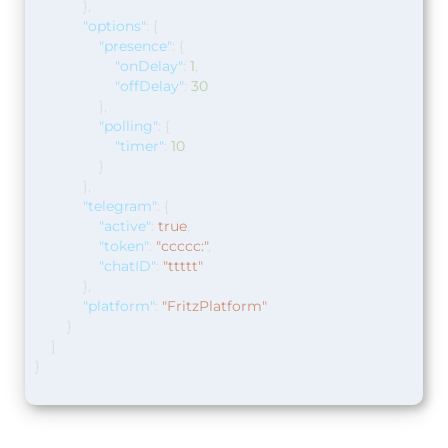
},
"options"
:
{
"presence"
:
{
"onDelay"
:
1
,
"offDelay"
:
30
},
"polling"
:
{
"timer"
:
10
}
},
"telegram"
:
{
"active"
:
true
,
"token"
:
"ccccc:"
,
"chatID"
:
"ttttt"
},
"platform"
:
"FritzPlatform"
}
]
}