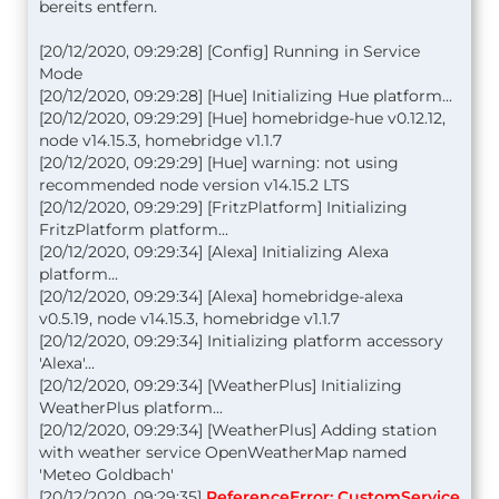
bereits entfern.
[20/12/2020, 09:29:28] [Config] Running in Service
Mode
[20/12/2020, 09:29:28] [Hue] Initializing Hue platform...
[20/12/2020, 09:29:29] [Hue] homebridge-hue v0.12.12,
node v14.15.3, homebridge v1.1.7
[20/12/2020, 09:29:29] [Hue] warning: not using
recommended node version v14.15.2 LTS
[20/12/2020, 09:29:29] [FritzPlatform] Initializing
FritzPlatform platform...
[20/12/2020, 09:29:34] [Alexa] Initializing Alexa
platform...
[20/12/2020, 09:29:34] [Alexa] homebridge-alexa
v0.5.19, node v14.15.3, homebridge v1.1.7
[20/12/2020, 09:29:34] Initializing platform accessory
'Alexa'...
[20/12/2020, 09:29:34] [WeatherPlus] Initializing
WeatherPlus platform...
[20/12/2020, 09:29:34] [WeatherPlus] Adding station
with weather service OpenWeatherMap named
'Meteo Goldbach'
[20/12/2020, 09:29:35]
ReferenceError: CustomService