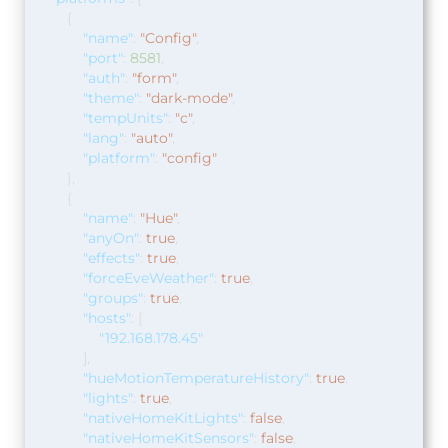
{
"name"
:
"Config"
,
"port"
:
8581
,
"auth"
:
"form"
,
"theme"
:
"dark-mode"
,
"tempUnits"
:
"c"
,
"lang"
:
"auto"
,
"platform"
:
"config"
},
{
"name"
:
"Hue"
,
"anyOn"
:
true
,
"effects"
:
true
,
"forceEveWeather"
:
true
,
"groups"
:
true
,
"hosts"
:
[
"192.168.178.45"
],
"hueMotionTemperatureHistory"
:
true
,
"lights"
:
true
,
"nativeHomeKitLights"
:
false
,
"nativeHomeKitSensors"
:
false
,