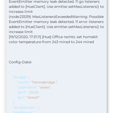
EventEmitter memory leak detected. 11 go listeners
added to [HueClient]. Use emitter.setMaxListeners() to
increase limit
(node:23539) MaxListenersExceededWarning: Possible
EventEmitter memory leak detected. 11 error listeners
added to [HueClient]. Use emitter.setMaxListeners() to
increase limit
[19/12/2020, 17:31:11] [Hue] Office rechts: set homekit
color temperature from 243 mired to 244 mired
Config-Datei
{
"bridge"
:
{
"name"
:
"Homebridge "
,
"username"
:
"xxxxx"
,
"port"
:
51030
,
"pin"
:
"xxxxx1"
},
"accessories"
:
[],
"platforms"
:
[