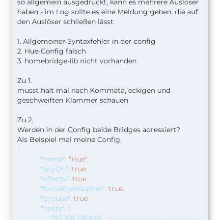
so allgemein ausgedrückt, kann es mehrere Auslöser
haben - im Log sollte es eine Meldung geben, die auf
den Auslöser schließen lässt.
1. Allgemeiner Syntaxfehler in der config
2. Hue-Config falsch
3. homebridge-lib nicht vorhanden
Zu 1.
musst halt mal nach Kommata, eckigen und
geschweiften Klammer schauen
Zu 2.
Werden in der Config beide Bridges adressiert?
Als Beispiel mal meine Config.
{
"name"
:
"Hue"
,
"anyOn"
:
true
,
"effects"
:
true
,
"forceEveWeather"
:
true
,
"groups"
:
true
,
"hosts"
:
[
"192.168.178.XXX"
, <-----------------------------------