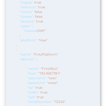
"nupnp"
:
true
,
"resource"
:
true
,
"rooms"
:
false
,
"scenes"
:
false
,
"sensors"
:
true
,
"users"
:
{
"Exxxxxx
OMF"
},
"platform"
:
"Hue"
},
{
"name"
:
"FritzPlatform"
,
"devices"
:
[
{
"name"
:
"Fritz!Box"
,
"host"
:
"192.168.178.1"
,
"username"
:
"xxxx"
,
"password"
:
"xxxxx"
,
"ssl"
:
true
,
"tr064"
:
true
,
"igd"
:
true
,
"serialNumber"
:
"12345"
,