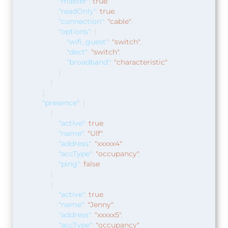
"master"
:
true
,
"readOnly"
:
true
,
"connection"
:
"cable"
,
"options"
:
{
"wifi_guest"
:
"switch"
,
"dect"
:
"switch"
,
"broadband"
:
"characteristic"
}
}
],
"presence"
:
[
{
"active"
:
true
,
"name"
:
"Ulf"
,
"address"
:
"xxxxx4"
,
"accType"
:
"occupancy"
,
"ping"
:
false
},
{
"active"
:
true
,
"name"
:
"Jenny"
,
"address"
:
"xxxxx5"
,
"accType"
:
"occupancy"
,