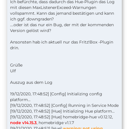
Ich befürchte, dass dadurch das Hue-Plugin das Log
mit diesen MaxListenerExceed-Warnungen
vollspammt. Kann das jemand bestätigen und kann
ich ggf. downgraden?
....oder ist das nur ein Bug, der mit der kommenden
Version gelöst wird?
Ansonsten hab ich aktuell nur das Fritz!Box -Plugin
drin.
Grüße
Ulf
Auszug aus dem Log
19/12/2020, 17:48:52] [Config] Initializing config
platform...
[19/12/2020, 17:48:52] [Config] Running in Service Mode
[19/12/2020, 17:48:52] [Hue] Initializing Hue platform...
[19/12/2020, 17:48:52] [Hue] homebridge-hue v0.12.12,
node v14.15.3
, homebridge v1.1.7
[19/12/2020, 17:48:52] [Hue]
warning: not using