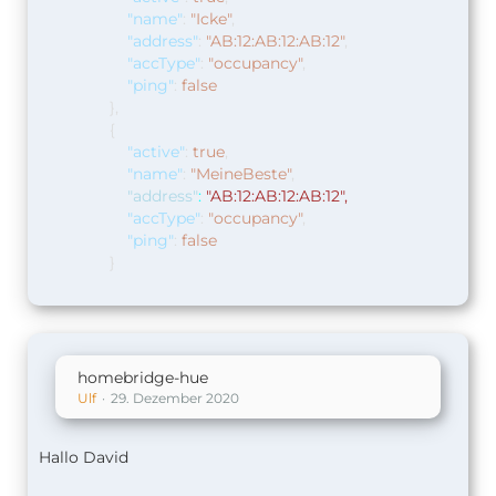
"name"
:
"Icke"
,
"address"
:
"AB:12:AB:12:AB:12"
,
"accType"
:
"occupancy"
,
"ping"
:
false
},
{
"active"
:
true
,
"name"
:
"MeineBeste"
,
"address"
:
"AB:12:AB:12:AB:12",
"accType"
:
"occupancy"
,
"ping"
:
false
}
homebridge-hue
Ulf
29. Dezember 2020
Hallo David