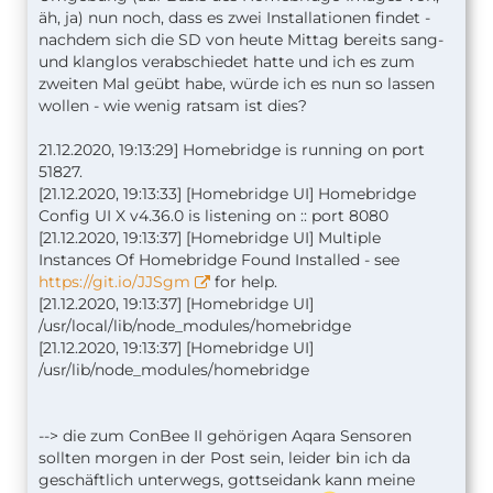
äh, ja) nun noch, dass es zwei Installationen findet -
nachdem sich die SD von heute Mittag bereits sang-
und klanglos verabschiedet hatte und ich es zum
zweiten Mal geübt habe, würde ich es nun so lassen
wollen - wie wenig ratsam ist dies?
21.12.2020, 19:13:29] Homebridge is running on port
51827.
[21.12.2020, 19:13:33] [Homebridge UI] Homebridge
Config UI X v4.36.0 is listening on :: port 8080
[21.12.2020, 19:13:37] [Homebridge UI] Multiple
Instances Of Homebridge Found Installed - see
https://git.io/JJSgm
for help.
[21.12.2020, 19:13:37] [Homebridge UI]
/usr/local/lib/node_modules/homebridge
[21.12.2020, 19:13:37] [Homebridge UI]
/usr/lib/node_modules/homebridge
--> die zum ConBee II gehörigen Aqara Sensoren
sollten morgen in der Post sein, leider bin ich da
geschäftlich unterwegs, gottseidank kann meine