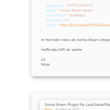
{
"accessory"
:
"HTTP-SWITCH"
,
"name"
:
"Sonos Roam lauter"
,
"switchType"
:
"stateless"
,
"timeout"
:
200
,
"onUrl"
:
"
http://192.meineIP:5005/Sono
}
In HomeKit nativ als Sonos Roam integr
Hoffe das hilft dir weiter
LG
Moss
Sonos Roam Plugin für Laut/Leise/Pl
Moss
13. Februar 2022