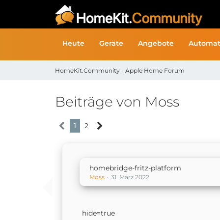
Heute
Geräte
Angebote
Automat
HomeKit.Community - Apple Home Forum
Beiträge von Moss
1
2
homebridge-fritz-platform
Moss
31. März 2022
hide=true