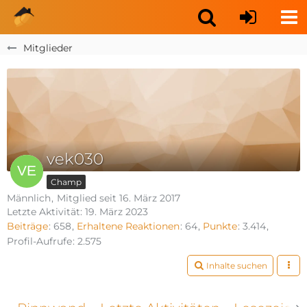
Mitglieder
vek030
Champ
Männlich
Mitglied seit 16. März 2017
Letzte Aktivität:
19. März 2023
Beiträge
658
Erhaltene Reaktionen
64
Punkte
3.414
Profil-Aufrufe
2.575
Inhalte suchen