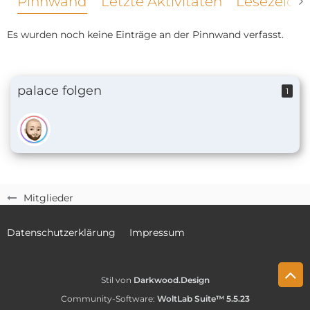
Pinnwand
Letzte Aktivitäten
Lesezeich
Es wurden noch keine Einträge an der Pinnwand verfasst.
palace folgen
1
Mitglieder
Datenschutzerklärung
Impressum
Stil von
Darkwood.Design
Community-Software:
WoltLab Suite™ 5.5.23