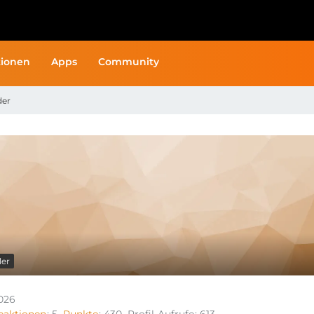
ionen
Apps
Community
der
ler
2026