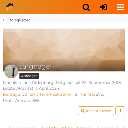
Mitglieder
sargnagel
Anfänger
Männlich
aus Oldenburg
Mitglied seit 25. September 2018
Letzte Aktivität:
1. April 2024
Beiträge
50
Erhaltene Reaktionen
8
Punkte
273
Profil-Aufrufe
856
Inhalte suchen