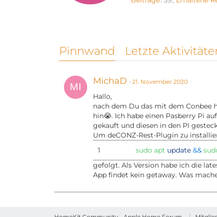
Beiträge
39
Erhaltene R
Pinnwand
Letzte Aktivitäte
MichaD
21. November 2020
Hallo,
nach dem Du das mit dem Conbee hi
hin😭. Ich habe einen Pasberry Pi a
gekauft und diesen in den PI gesteck
Um deCONZ-Rest-Plugin zu installie
1
sudo
apt
update
&&
su
gefolgt. Als Version habe ich die lat
App findet kein getaway. Was mache 
HomeKit.Community - Apple Home Forum
Mitglie