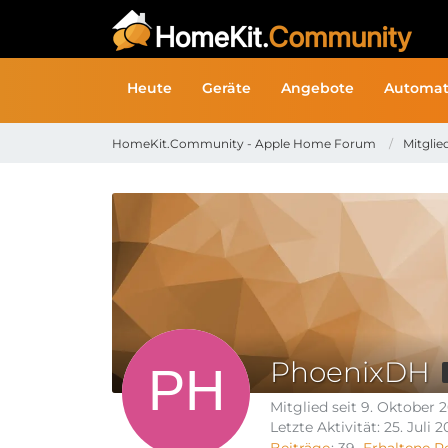
Heute
Geräte
Angebote
Automat
HomeKit.Community - Apple Home Forum
Mitglie
PhoenixDH
Mitglied seit 9. Oktober 
Letzte Aktivität:
25. Juli 