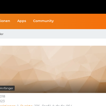
ionen
Apps
Community
der
Anfänger
2018
2023