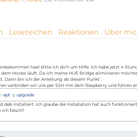
eaktionen
1
Punkte
236
Profil-Aufrufe
954
n
Lesezeichen
Reaktionen
Über mi
nbekommen hast bitte ich dich um Hilfe. Ich habe jetzt 4 St
uf dem Hoobs läuft. Da ich meine HUE Bridge eliminieren möcht
t. Dann bin ich der Anleitung ab diesem Punkt :
ren verbinden wir uns per SSH mit dem Raspberry und führen er
do
apt
-
y
upgrade
est.deb installiert. Ich glaube die Installation hat auch funktion
ich falsch?
der