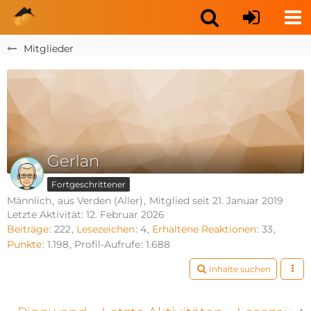
Mitglieder
Gerlan
Fortgeschrittener
Männlich
aus Verden (Aller)
Mitglied seit 21. Januar 2019
Letzte Aktivität:
12. Februar 2026
Beiträge
222
Lesezeichen
4
Erhaltene Reaktionen
33
Punkte
1.198
Profil-Aufrufe
1.688
Inhalte suchen