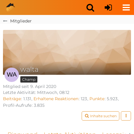
Mitglieder
walta
Champ
Mitglied seit 9. April 2020
Letzte Aktivität:
Mittwoch, 08:12
Beiträge
1.131
Erhaltene Reaktionen
123
Punkte
5.923
Profil-Aufrufe
3.835
Inhalte suchen