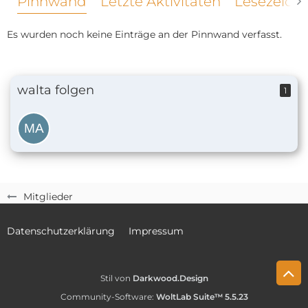
Pinnwand
Letzte Aktivitäten
Lesezeich
Es wurden noch keine Einträge an der Pinnwand verfasst.
walta folgen
1
Mitglieder
Datenschutzerklärung
Impressum
Stil von
Darkwood.Design
Community-Software:
WoltLab Suite™ 5.5.23